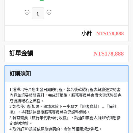
1
小計
NT$178,888
訂單金額
NT$178,888
訂購須知
1.選擇出符合您出發日期的行程，報名後確認行程表與旅遊契約書
內容並填妥相關資料，完成訂單後，服務專員將會盡快與您聯繫完
成後續報名之流程。
2.如欲使用折扣碼，請填寫於下一步驟之『旅客資料』→『備註
欄』，待確認無誤後服務專員將為您調整價格。
3.若有需要『旅行業代收轉付收據』，請通知業務人員郵寄到您指
定寄送地址。
4.取消訂單/退貨依照旅遊契約、金流等相關規定辦理。