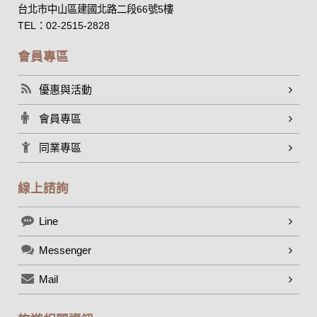
台北市中山區建國北路二段66號5樓
外，我們會視需要公佈統計數據及說明文字，但不涉及特定個
人之資料。
TEL：02-2515-2828
除非取得您的同意或其他法令之特別規定，本網站絕不會將您
的個人資料揭露予第三人或使用於蒐集目的以外之其他用途。
會員專區
在您於本網站註冊帳號、使用本網站相關產品、服務、活動或
贈獎時，本網站會收集您的個人識別資料，本網站也可以從商
優惠與活動
業夥伴處取得個人資料。
當客戶在本網站註冊時，我們會取得您的姓名、電話、住址、
會員專區
身份證字號、電子郵件、出生日期、性別、行業等相關資料，
當您註冊成功，並登入使用我們的服務後，我們即取得您的資
同業專區
料。註冊時，本網站取得您的姓名、電話、住址、身份證字
號、電子郵件、出生日期、性別、行業等相關資料，當您註冊
成功，並登入使用我們的服務後，本網站即取得您的資料。
線上諮詢
其他除了上述，會保留您在上網瀏覽或查詢時，伺服器自行產
生的相關記錄，包括您使用連線設備的 IP 位址、使用時間、使
Line
用的瀏覽器、瀏覽及點選資料紀錄等。本網站會對個別連線者
的瀏覽器予以標示，歸納使用者瀏覽器在本網站內部所瀏覽的
網頁，除非您願意告知您的個人資料，否則本網站不會也無法
Messenger
將此項記錄和您對應。請您注意，在本網站網刊登廣告之廠
商，或與連結本網站，也可能蒐集您個人的資料。對於您主動
Mail
提供的個人資訊，這些廣告廠商、或連結網站有其個別的私權
保護政策，其資料處理措施不適用本網站隱私權保護政策，本