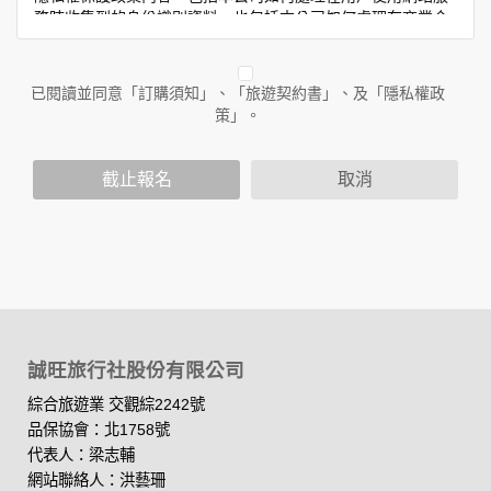
務時收集到的身份識別資料，也包括本公司如何處理在商業合
作與本公司合作時分享的任何身份識別資料。隱私權保護政策
不適用於本公司以外的公司或網站群，與非本站所僱用或管理
人員。例如您透過本公司旗下網站上的廣告廠商連結，這些置
已閱讀並同意「訂購須知」、「旅遊契約書」、及「隱私權政
放連結的廠商也可能蒐集您個人的資料。對於您主動提供的個
策」。
人資訊，這些廣告廠商或連結網站有其個別的隱私權保護政
策，其資料處理措施不適用於本公司隱私權保護政策。
您個人在本網站上的聊天室或討論區中任意公開個人資料的行
截止報名
取消
為，在非經加密的保護下，亦不適用於本公司隱私權保護政
策。
資料的蒐集與使用方式:
為了在本網站提供您最佳的互動性服務，可能會請您提供相關
個人的資料，其範圍如下：
本網站在您使用服務信箱、問卷調查等互動性功能時，會保留
您所提供的姓名、電子郵件地址、聯絡方式及使用時間等。
誠旺旅行社股份有限公司
於一般瀏覽時，伺服器會自行記錄相關行徑，包括您使用連線
設備的 IP 位址、使用時間、使用的瀏覽器、瀏覽及點選資料記
綜合旅遊業 交觀綜2242號
錄等，做為我們增進網站服務的參考依據，此記錄為內部應
品保協會：北1758號
用，決不對外公布。
代表人：梁志輔
為提供精確的服務，我們會將收集的問卷調查內容進行統計與
網站聯絡人：洪藝珊
分析，分析結果之統計數據或說明文字呈現，除供內部研究