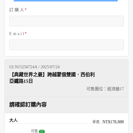
訂 購 人
E m a i l
ULN15250724A / 2025/07/24
【典藏世界之最】跨越蒙俄雙國．西伯利
亞鐵路15日
可售團位：經濟艙
17
請確認訂購內容
大人
NT$178,888
可售
17