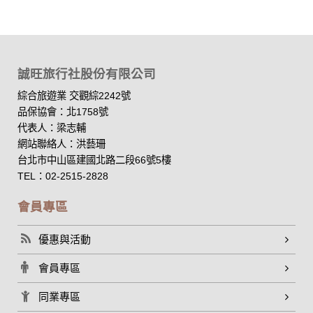
誠旺旅行社股份有限公司
綜合旅遊業 交觀綜2242號
品保協會：北1758號
代表人：梁志輔
網站聯絡人：洪藝珊
台北市中山區建國北路二段66號5樓
TEL：02-2515-2828
會員專區
優惠與活動
會員專區
同業專區