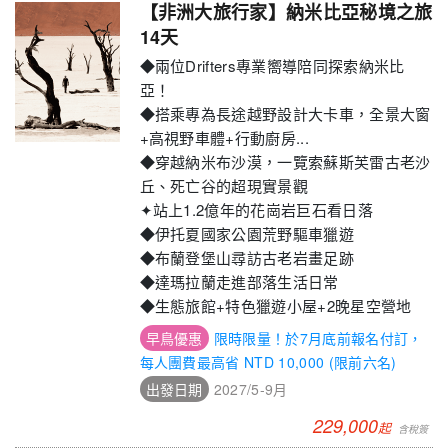
【非洲大旅行家】納米比亞秘境之旅
14天
◆兩位Drifters專業嚮導陪同探索納米比
亞！
◆搭乘專為長途越野設計大卡車，全景大窗
+高視野車體+行動廚房...
◆穿越納米布沙漠，一覽索蘇斯芙雷古老沙
丘、死亡谷的超現實景觀
✦站上1.2億年的花崗岩巨石看日落
◆伊托夏國家公園荒野驅車獵遊
◆布蘭登堡山尋訪古老岩畫足跡
◆達瑪拉蘭走進部落生活日常
◆生態旅館+特色獵遊小屋+2晚星空營地
限時限量！於7月底前報名付訂，
每人團費最高省 NTD 10,000 (限前六名)
2027/5-9月
229,000
起