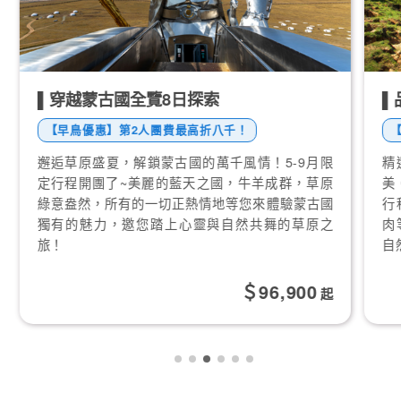
▌穿越蒙古國全覽8日探索
▌
【早鳥優惠】第2人團費最高折八千！
邂逅草原盛夏，解鎖蒙古國的萬千風情！5-9月限
精
定行程開團了~美麗的藍天之國，牛羊成群，草原
美
綠意盎然，所有的一切正熱情地等您來體驗蒙古國
行
獨有的魅力，邀您踏上心靈與自然共舞的草原之
肉
旅！
自
96,900
起