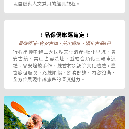
現自然與人文兼具的經典旅程。
﹛品保優旅選肯定﹜
星遊峴港~會安古鎮、美山遺址、順化古都6日
行程串聯中越三大世界文化遺產-順化皇城、會
安古鎮、美山占婆遺址，並結合順化三輪車巡
禮、會安燈籠手作、線香村探訪等文化體驗，豐
富旅程層次。路線順暢、節奏舒適、內容飽滿，
全方位展現中越旅遊的深度魅力。