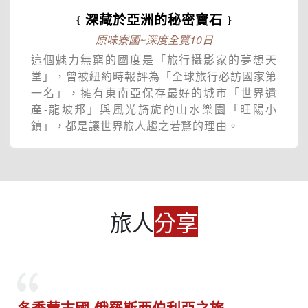
﹛深藏於亞洲的秘密寶石﹜
原味寮國~深度全覽10日
這個魅力無窮的國度是「旅行攝影家的夢想天
堂」，曾被紐約時報評為「全球旅行必訪國家第
一名」，擁有東南亞保存最好的城市「世界遺
產-龍坡邦」與風光旖旎的山水樂園「旺陽小
鎮」，都是讓世界旅人趨之若鶩的理由。
旅人
分享
開箱沙壩夢幻山城最美五星級酒店