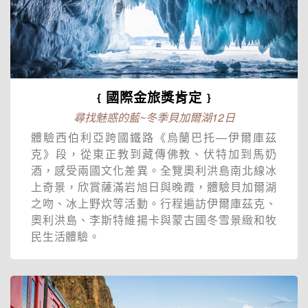
﹛國際金旅獎肯定﹜
尋找魅惑的藍~冬季貝加爾湖12日
體驗西伯利亞跨國鐵路《烏蘭巴托—伊爾庫茲
克》段，從東正教到藏傳佛教、伏特加到馬奶
酒，感受兩國文化差異。全覽奧利洪島南北線冰
上奇景，欣賞薩滿岩旭日與晚霞，體驗貝加爾湖
之吻、冰上野炊等活動。行程遍訪伊爾庫茲克、
奧利洪島、李斯特維揚卡與蒙古國冬雪景緻和牧
民生活體驗。