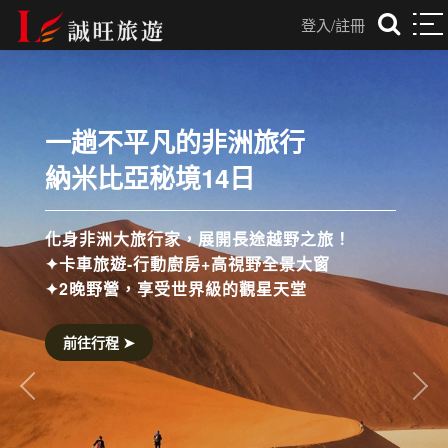
登入/註冊
光是五星住宿還不夠
這趟我們連米其林也打包
從河內米其林餐廳到畢比登小吃，
從祕境蘭夏灣 遊船到湖畔五星旅宿，
我們把北越最迷人的精華，一次呈上。
前往行程 ➤
往前
往後