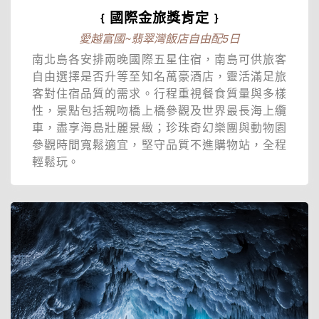
﹛國際金旅獎肯定﹜
愛越富國~翡翠灣飯店自由配5日
南北島各安排兩晚國際五星住宿，南島可供旅客
自由選擇是否升等至知名萬豪酒店，靈活滿足旅
客對住宿品質的需求。行程重視餐食質量與多樣
性，景點包括親吻橋上橋參觀及世界最長海上纜
車，盡享海島壯麗景緻；珍珠奇幻樂團與動物園
參觀時間寬鬆適宜，堅守品質不進購物站，全程
輕鬆玩。