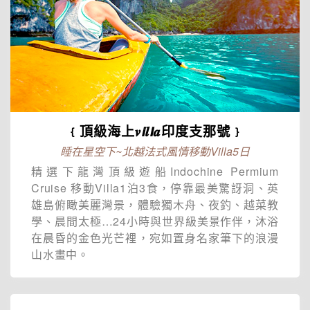
﹛頂級海上𝒗𝙞𝒍𝙡𝒂印度支那號﹜
睡在星空下~北越法式風情移動Villa5日
精選下龍灣頂級遊船Indochine Permium
Cruise 移動Villa1泊3食，停靠最美驚訝洞、英
雄島俯瞰美麗灣景，體驗獨木舟、夜釣、越菜教
學、晨間太極…24小時與世界級美景作伴，沐浴
在晨昏的金色光芒裡，宛如置身名家筆下的浪漫
山水畫中。