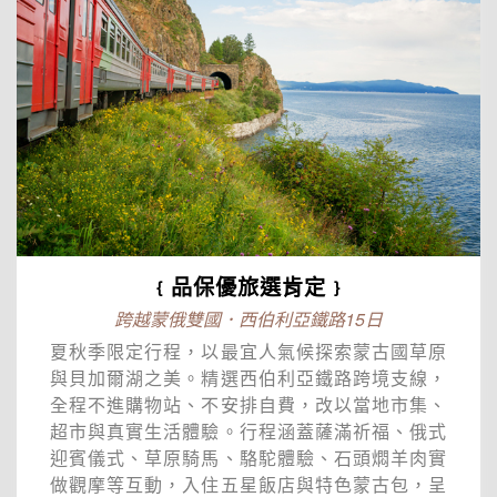
﹛品保優旅選肯定﹜
跨越蒙俄雙國．西伯利亞鐵路15日
夏秋季限定行程，以最宜人氣候探索蒙古國草原
與貝加爾湖之美。精選西伯利亞鐵路跨境支線，
全程不進購物站、不安排自費，改以當地市集、
超市與真實生活體驗。行程涵蓋薩滿祈福、俄式
迎賓儀式、草原騎馬、駱駝體驗、石頭燜羊肉實
做觀摩等互動，入住五星飯店與特色蒙古包，呈