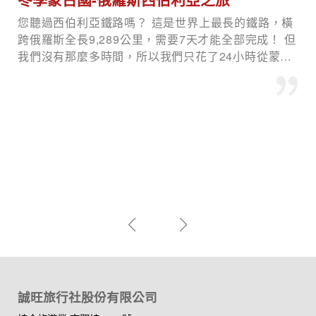
今天下午的重頭戲，那就是入住沙壩當地最高人氣的
五星級飯店，沙壩美憬閣穹頂酒店！光看封面圖就知
道多奢華！也只有跟到誠旺旅行社的北越團才有機會
入住這等高檔飯店，而沙壩美憬閣穹頂酒店，位於沙
壩市區中心地帶，讓你可以輕鬆探索周邊的自然風光
和當地文化。
誠旺旅行社股份有限公司