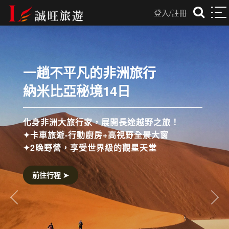
登入/註冊
光是五星住宿還不夠
這趟我們連米其林也打包
從河內米其林餐廳到畢比登小吃，
從祕境蘭夏灣 遊船到湖畔五星旅宿，
我們把北越最迷人的精華，一次呈上。
前往行程 ➤
往前
往後