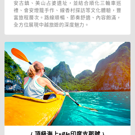
安古鎮、美山占婆遺址，並結合順化三輪車巡
禮、會安燈籠手作、線香村探訪等文化體驗，豐
富旅程層次。路線順暢、節奏舒適、內容飽滿，
全方位展現中越旅遊的深度魅力。
﹛頂級海上𝒗𝙞𝒍𝙡𝒂印度支那號﹜