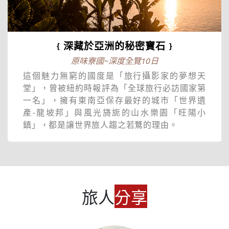
﹛深藏於亞洲的秘密寶石﹜
原味寮國~深度全覽10日
這個魅力無窮的國度是「旅行攝影家的夢想天
堂」，曾被紐約時報評為「全球旅行必訪國家第
一名」，擁有東南亞保存最好的城市「世界遺
產-龍坡邦」與風光旖旎的山水樂園「旺陽小
鎮」，都是讓世界旅人趨之若鶩的理由。
旅人
分享