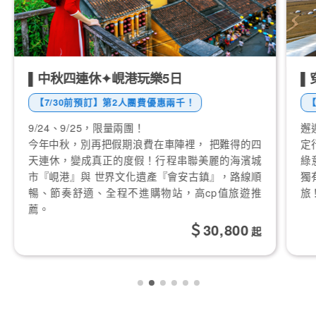
▌穿越蒙古國全覽8日探索
【早鳥優惠】第2人團費最高折八千！
邂逅草原盛夏，解鎖蒙古國的萬千風情！5-9月限
把難得的四
定行程開團了~美麗的藍天之國，牛羊成群，草原
麗的海濱城
綠意盎然，所有的一切正熱情地等您來體驗蒙古國
』，路線順
獨有的魅力，邀您踏上心靈與自然共舞的草原之
p值旅遊推
旅！
,800
96,900
起
起