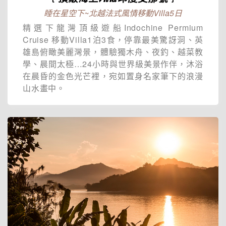
睡在星空下~北越法式風情移動Villa5日
精選下龍灣頂級遊船Indochine Permium
Cruise 移動Villa1泊3食，停靠最美驚訝洞、英
雄島俯瞰美麗灣景，體驗獨木舟、夜釣、越菜教
學、晨間太極…24小時與世界級美景作伴，沐浴
在晨昏的金色光芒裡，宛如置身名家筆下的浪漫
山水畫中。