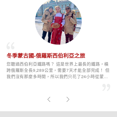
開箱沙壩夢幻山城最美五星級酒店
今天下午的重頭戲，那就是入住沙壩當地最高人氣的
五星級飯店，沙壩美憬閣穹頂酒店！光看封面圖就知
道多奢華！也只有跟到誠旺旅行社的北越團才有機會
入住這等高檔飯店，而沙壩美憬閣穹頂酒店，位於沙
壩市區中心地帶，讓你可以輕鬆探索周邊的自然風光
和當地文化。