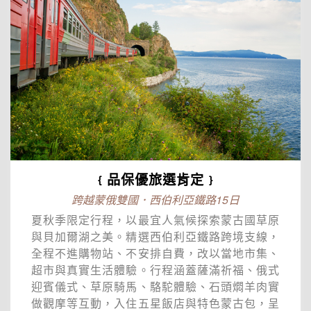
﹛品保優旅選肯定﹜
跨越蒙俄雙國．西伯利亞鐵路15日
夏秋季限定行程，以最宜人氣候探索蒙古國草原
與貝加爾湖之美。精選西伯利亞鐵路跨境支線，
全程不進購物站、不安排自費，改以當地市集、
超市與真實生活體驗。行程涵蓋薩滿祈福、俄式
迎賓儀式、草原騎馬、駱駝體驗、石頭燜羊肉實
做觀摩等互動，入住五星飯店與特色蒙古包，呈