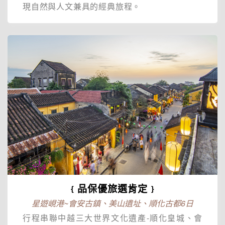
現自然與人文兼具的經典旅程。
﹛品保優旅選肯定﹜
星遊峴港~會安古鎮、美山遺址、順化古都6日
行程串聯中越三大世界文化遺產-順化皇城、會