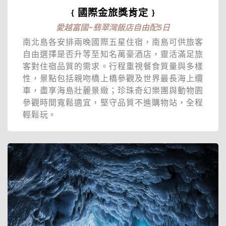
﹛國際金旅獎肯定﹜
愛越富國~翡翠灣飯店自由配5日
南北島各安排兩晚國際五星住宿，南島可供旅客
自由選擇是否升等至知名萬豪酒店，靈活滿足旅
客對住宿品質的需求。行程重視餐食質量與多樣
性，景點包括親吻橋上橋參觀及世界最長海上纜
車，盡享海島壯麗景緻；珍珠奇幻樂團與動物園
參觀時間寬鬆適宜，堅守品質不進購物站，全程
輕鬆玩。