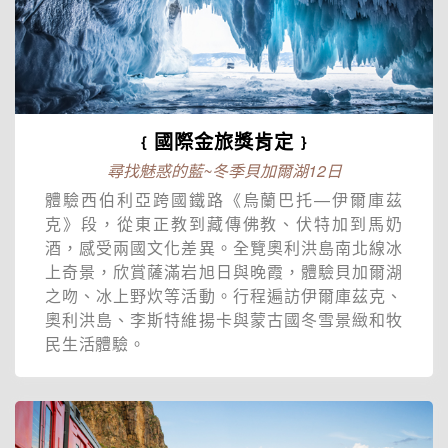
﹛國際金旅獎肯定﹜
尋找魅惑的藍~冬季貝加爾湖12日
體驗西伯利亞跨國鐵路《烏蘭巴托—伊爾庫茲
克》段，從東正教到藏傳佛教、伏特加到馬奶
酒，感受兩國文化差異。全覽奧利洪島南北線冰
上奇景，欣賞薩滿岩旭日與晚霞，體驗貝加爾湖
之吻、冰上野炊等活動。行程遍訪伊爾庫茲克、
奧利洪島、李斯特維揚卡與蒙古國冬雪景緻和牧
民生活體驗。