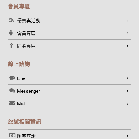
會員專區
優惠與活動
會員專區
同業專區
線上諮詢
Line
Messenger
Mail
旅遊相關資訊
匯率查詢