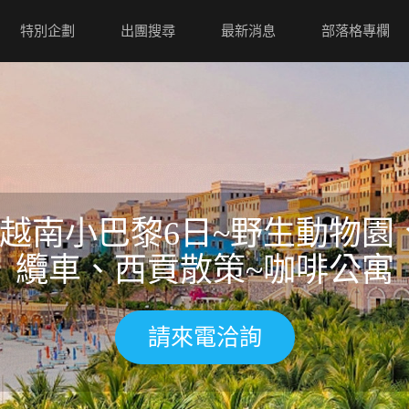
特別企劃
出團搜尋
最新消息
部落格專欄
越南小巴黎6日~野生動物
纜車、西貢散策~咖啡公寓
請來電洽詢