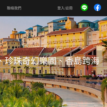
聯絡我們
登入/註冊
園、珍珠奇幻樂園、香島跨海