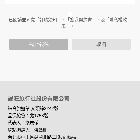
作與本公司合作時分享的任何身份識別資料。隱私權保護政策
不適用於本公司以外的公司或網站群，與非本站所僱用或管理
人員。例如您透過本公司旗下網站上的廣告廠商連結，這些置
已閱讀並同意「訂購須知」、「旅遊契約書」、及「隱私權政
放連結的廠商也可能蒐集您個人的資料。對於您主動提供的個
策」。
人資訊，這些廣告廠商或連結網站有其個別的隱私權保護政
策，其資料處理措施不適用於本公司隱私權保護政策。
您個人在本網站上的聊天室或討論區中任意公開個人資料的行
截止報名
取消
為，在非經加密的保護下，亦不適用於本公司隱私權保護政
策。
資料的蒐集與使用方式:
為了在本網站提供您最佳的互動性服務，可能會請您提供相關
個人的資料，其範圍如下：
本網站在您使用服務信箱、問卷調查等互動性功能時，會保留
您所提供的姓名、電子郵件地址、聯絡方式及使用時間等。
誠旺旅行社股份有限公司
於一般瀏覽時，伺服器會自行記錄相關行徑，包括您使用連線
設備的 IP 位址、使用時間、使用的瀏覽器、瀏覽及點選資料記
綜合旅遊業 交觀綜2242號
錄等，做為我們增進網站服務的參考依據，此記錄為內部應
品保協會：北1758號
用，決不對外公布。
代表人：梁志輔
為提供精確的服務，我們會將收集的問卷調查內容進行統計與
網站聯絡人：洪藝珊
分析，分析結果之統計數據或說明文字呈現，除供內部研究
台北市中山區建國北路二段66號5樓
外，我們會視需要公佈統計數據及說明文字，但不涉及特定個