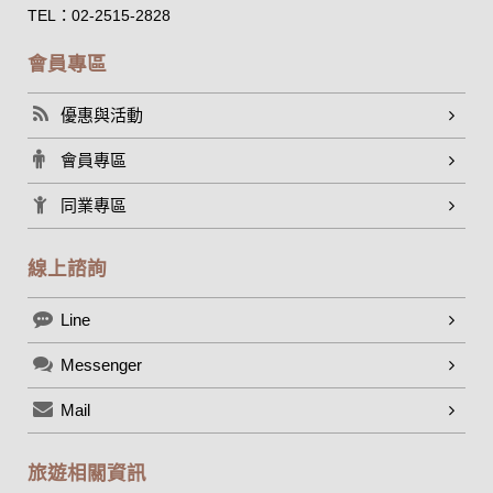
人之資料。
TEL：02-2515-2828
除非取得您的同意或其他法令之特別規定，本網站絕不會將您
的個人資料揭露予第三人或使用於蒐集目的以外之其他用途。
會員專區
在您於本網站註冊帳號、使用本網站相關產品、服務、活動或
贈獎時，本網站會收集您的個人識別資料，本網站也可以從商
優惠與活動
業夥伴處取得個人資料。
當客戶在本網站註冊時，我們會取得您的姓名、電話、住址、
會員專區
身份證字號、電子郵件、出生日期、性別、行業等相關資料，
當您註冊成功，並登入使用我們的服務後，我們即取得您的資
同業專區
料。註冊時，本網站取得您的姓名、電話、住址、身份證字
號、電子郵件、出生日期、性別、行業等相關資料，當您註冊
成功，並登入使用我們的服務後，本網站即取得您的資料。
線上諮詢
其他除了上述，會保留您在上網瀏覽或查詢時，伺服器自行產
生的相關記錄，包括您使用連線設備的 IP 位址、使用時間、使
Line
用的瀏覽器、瀏覽及點選資料紀錄等。本網站會對個別連線者
的瀏覽器予以標示，歸納使用者瀏覽器在本網站內部所瀏覽的
網頁，除非您願意告知您的個人資料，否則本網站不會也無法
Messenger
將此項記錄和您對應。請您注意，在本網站網刊登廣告之廠
商，或與連結本網站，也可能蒐集您個人的資料。對於您主動
Mail
提供的個人資訊，這些廣告廠商、或連結網站有其個別的私權
保護政策，其資料處理措施不適用本網站隱私權保護政策，本
旅遊相關資訊
公司不負任何連帶責任。