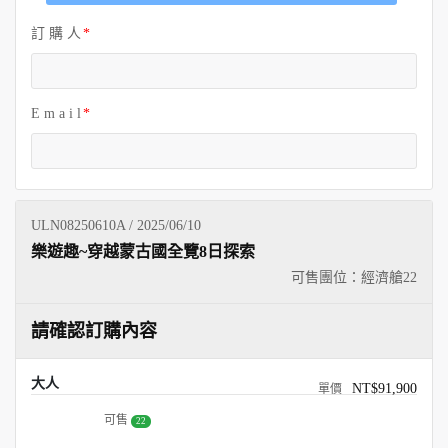
訂 購 人
E m a i l
ULN08250610A / 2025/06/10
樂遊趣~穿越蒙古國全覽8日探索
可售團位：經濟艙
22
請確認訂購內容
大人
NT$91,900
可售
22