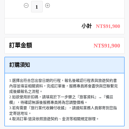
1
小計
NT$91,900
訂單金額
NT$91,900
訂購須知
1.選擇出符合您出發日期的行程，報名後確認行程表與旅遊契約書
內容並填妥相關資料，完成訂單後，服務專員將會盡快與您聯繫完
成後續報名之流程。
2.如欲使用折扣碼，請填寫於下一步驟之『旅客資料』→『備註
欄』，待確認無誤後服務專員將為您調整價格。
3.若有需要『旅行業代收轉付收據』，請通知業務人員郵寄到您指
定寄送地址。
4.取消訂單/退貨依照旅遊契約、金流等相關規定辦理。