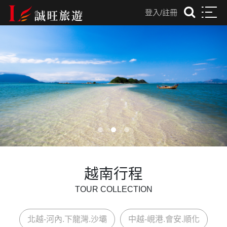
登入/註冊
往前
往後
越南行程
TOUR COLLECTION
北越-河內.下龍灣.沙壩
中越-峴港.會安.順化