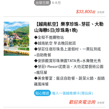
6-8月
$33,800
起
【越南航空】樂享珍珠~芽莊、大勒
山海戀5日(珍珠島1晚)
◆全程不進購物站
◆越南航空 早去晚回航班
◆芽莊住宿珍珠島上渡假村、一票玩到底
+自助晚餐
◆安排觀賞珍珠樂園TATA秀+水舞聲光秀
◆芽莊I-Resort泥漿浴、大叻泥塑藝術公園
+瘋狂屋
◆美食饗宴：飯店自助餐、蔬菜火鍋、敲鍋
雞風味餐
每人一張越南網卡(限佔床)
歡迎來電洽詢