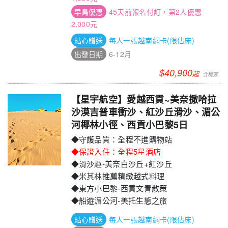
45天前報名付訂，第2人優惠
2,000元
每人一張越南網卡(限佔床)
6-12月
$40,900
起
【星宇航空】愛越西貢~美奈撒哈拉
沙漠吉普車衝沙、紅沙丘滑沙、湄公
河椰林小徑、西貢小巴黎5日
◆守護品質：全程不進購物站
◆保證入住：全程5星酒店
◆滑沙趣-美奈白沙丘+紅沙丘
◆米其林推薦精緻越式料理
◆東方小巴黎-西貢文青散策
◆船遊湄公河-美托生態之旅
每人一張越南網卡(限佔床)