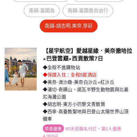
南越-富國島
南越-富國島自由行
南越-胡志明.美奈.芽莊
【星宇航空】愛越星緣．美奈撒哈拉
×巴登雲巔×西貢散策7日
◆全程不進購物站
◆保證入住：全程5星酒店
◆美奈-滑沙趣-美奈白沙丘+紅沙丘
◆潘切-奇蹟山、諾瓦半野生動物園與比基
尼海灘公園
◆胡志明-東方小巴黎文青散策
◆西寧-高臺教聖地與巴登山太陽世界山頂
纜車
60天前報名付訂，第2人優惠
4,000元