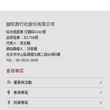
誠旺旅行社股份有限公司
綜合旅遊業 交觀綜2242號
品保協會：北1758號
代表人：梁志輔
網站聯絡人：洪藝珊
台北市中山區建國北路二段66號5樓
TEL：02-2515-2828
會員專區
優惠與活動
會員專區
同業專區