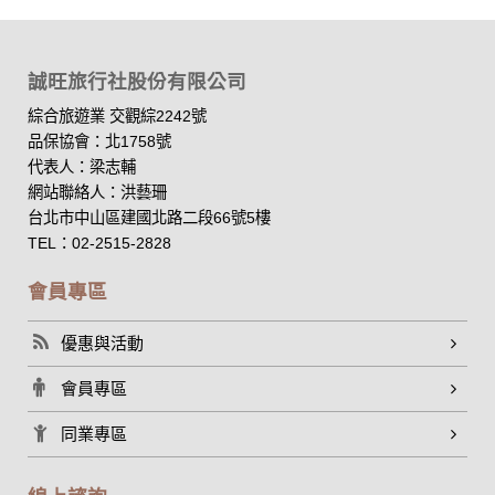
誠旺旅行社股份有限公司
綜合旅遊業 交觀綜2242號
品保協會：北1758號
代表人：梁志輔
網站聯絡人：洪藝珊
台北市中山區建國北路二段66號5樓
TEL：02-2515-2828
會員專區
優惠與活動
會員專區
同業專區