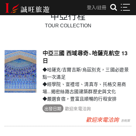
往前
往後
登入/註冊
中亞行程
TOUR COLLECTION
中亞三國 西域尋奇~哈薩克航空 13
日
◆哈薩克/吉爾吉斯/烏茲別克，三國必遊景
點一次滿足
◆經學院、宣禮塔、清真寺、托格交易商
場...揭密絲路古國建築群歷史與文化
◆嚴選食宿，豐富且順暢的行程安排
歡迎來電洽詢
歡迎來電洽詢