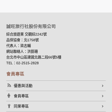
資料的蒐集與使用方式:
為了在本網站提供您最佳的互動性服務，可能會請您提供相關
個人的資料，其範圍如下：
本網站在您使用服務信箱、問卷調查等互動性功能時，會保留
您所提供的姓名、電子郵件地址、聯絡方式及使用時間等。
誠旺旅行社股份有限公司
於一般瀏覽時，伺服器會自行記錄相關行徑，包括您使用連線
設備的 IP 位址、使用時間、使用的瀏覽器、瀏覽及點選資料記
綜合旅遊業 交觀綜2242號
錄等，做為我們增進網站服務的參考依據，此記錄為內部應
品保協會：北1758號
用，決不對外公布。
代表人：梁志輔
為提供精確的服務，我們會將收集的問卷調查內容進行統計與
網站聯絡人：洪藝珊
分析，分析結果之統計數據或說明文字呈現，除供內部研究
台北市中山區建國北路二段66號5樓
外，我們會視需要公佈統計數據及說明文字，但不涉及特定個
人之資料。
TEL：02-2515-2828
除非取得您的同意或其他法令之特別規定，本網站絕不會將您
的個人資料揭露予第三人或使用於蒐集目的以外之其他用途。
會員專區
在您於本網站註冊帳號、使用本網站相關產品、服務、活動或
贈獎時，本網站會收集您的個人識別資料，本網站也可以從商
優惠與活動
業夥伴處取得個人資料。
當客戶在本網站註冊時，我們會取得您的姓名、電話、住址、
會員專區
身份證字號、電子郵件、出生日期、性別、行業等相關資料，
當您註冊成功，並登入使用我們的服務後，我們即取得您的資
同業專區
料。註冊時，本網站取得您的姓名、電話、住址、身份證字