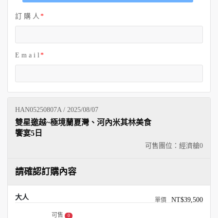
訂 購 人
E m a i l
HAN05250807A / 2025/08/07
雙星邀越~極境蘭夏灣、河內米其林美食
饗宴5日
可售團位：經濟艙
0
請確認訂購內容
大人
NT$39,500
可售
0