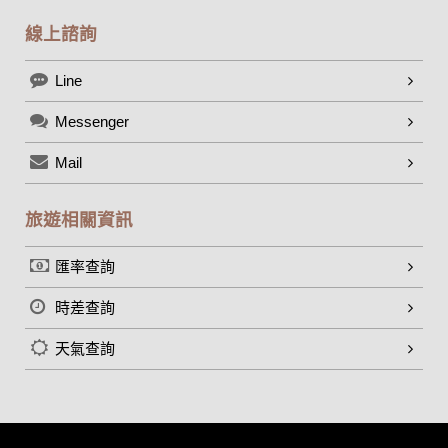
號、電子郵件、出生日期、性別、行業等相關資料，當您註冊
成功，並登入使用我們的服務後，本網站即取得您的資料。
線上諮詢
其他除了上述，會保留您在上網瀏覽或查詢時，伺服器自行產
生的相關記錄，包括您使用連線設備的 IP 位址、使用時間、使
Line
用的瀏覽器、瀏覽及點選資料紀錄等。本網站會對個別連線者
的瀏覽器予以標示，歸納使用者瀏覽器在本網站內部所瀏覽的
網頁，除非您願意告知您的個人資料，否則本網站不會也無法
Messenger
將此項記錄和您對應。請您注意，在本網站網刊登廣告之廠
商，或與連結本網站，也可能蒐集您個人的資料。對於您主動
Mail
提供的個人資訊，這些廣告廠商、或連結網站有其個別的私權
保護政策，其資料處理措施不適用本網站隱私權保護政策，本
旅遊相關資訊
公司不負任何連帶責任。
本網站將在事前或註冊登錄取得您的同意後，傳送商業性資料
或電子郵件給您。本公司除了在該資料或電子郵件上註明是由
匯率查詢
本公司發送，也會在該資料或電子郵件上提供您能隨時停止接
收這些資料或電子郵件的方法及說明。
時差查詢
資料使用:
天氣查詢
本公司不會向任何人出售或出借您的個人識別資料。
在以下情況下， 本公司會向其他人士或公司提供您的個人識別
資料：
1.遵守法令或政府機關的要求；或我們發覺您在網站上的行為
違反本公司旗下網站的會員條款或產品、服務的特定使用指