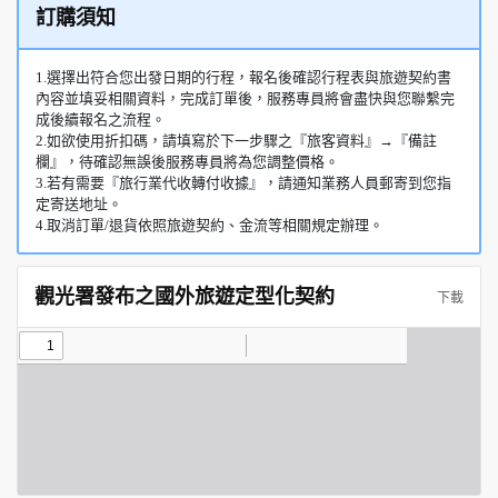
訂購須知
1.選擇出符合您出發日期的行程，報名後確認行程表與旅遊契約書
內容並填妥相關資料，完成訂單後，服務專員將會盡快與您聯繫完
成後續報名之流程。
2.如欲使用折扣碼，請填寫於下一步驟之『旅客資料』→『備註
欄』，待確認無誤後服務專員將為您調整價格。
3.若有需要『旅行業代收轉付收據』，請通知業務人員郵寄到您指
定寄送地址。
4.取消訂單/退貨依照旅遊契約、金流等相關規定辦理。
觀光署發布之國外旅遊定型化契約
下載