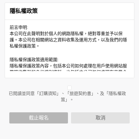
隱私權政策
前言申明:
本公司在此聲明對於個人的網路隱私權，絕對尊重並予以保
護。本公司在相關網站之資料收集及運用方式，以及我們的隱
私權保護政策。
隱私權保護政策適用範圍:
隱私權保護政策內容，包括本公司如何處理在用戶使用網站服
務時收集到的身份識別資料，也包括本公司如何處理在商業合
作與本公司合作時分享的任何身份識別資料。隱私權保護政策
不適用於本公司以外的公司或網站群，與非本站所僱用或管理
人員。例如您透過本公司旗下網站上的廣告廠商連結，這些置
已閱讀並同意「訂購須知」、「旅遊契約書」、及「隱私權政
放連結的廠商也可能蒐集您個人的資料。對於您主動提供的個
策」。
人資訊，這些廣告廠商或連結網站有其個別的隱私權保護政
策，其資料處理措施不適用於本公司隱私權保護政策。
您個人在本網站上的聊天室或討論區中任意公開個人資料的行
截止報名
取消
為，在非經加密的保護下，亦不適用於本公司隱私權保護政
策。