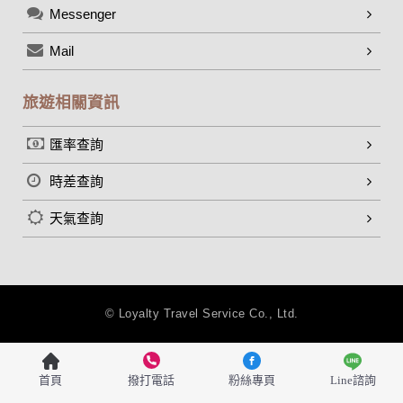
網頁，除非您願意告知您的個人資料，否則本網站不會也無法
Messenger
將此項記錄和您對應。請您注意，在本網站網刊登廣告之廠
商，或與連結本網站，也可能蒐集您個人的資料。對於您主動
Mail
提供的個人資訊，這些廣告廠商、或連結網站有其個別的私權
保護政策，其資料處理措施不適用本網站隱私權保護政策，本
旅遊相關資訊
公司不負任何連帶責任。
本網站將在事前或註冊登錄取得您的同意後，傳送商業性資料
或電子郵件給您。本公司除了在該資料或電子郵件上註明是由
匯率查詢
本公司發送，也會在該資料或電子郵件上提供您能隨時停止接
收這些資料或電子郵件的方法及說明。
時差查詢
資料使用:
天氣查詢
本公司不會向任何人出售或出借您的個人識別資料。
在以下情況下， 本公司會向其他人士或公司提供您的個人識別
資料：
1.遵守法令或政府機關的要求；或我們發覺您在網站上的行為
違反本公司旗下網站的會員條款或產品、服務的特定使用指
© Loyalty Travel Service Co., Ltd.
南。
2.為了保護使用者個人隱私，我們無法為您查詢其他使用者的
帳號資料。若您有相關法律上問題需查閱他人資料時，請務必
向警政單位提出告訴，我們將全力配合警政單位調查並提供所
首頁
撥打電話
粉絲專頁
Line諮詢
有相關資料，以協助調查及破案！