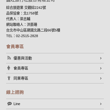
誠旺旅行社股份有限公司
於一般瀏覽時，伺服器會自行記錄相關行徑，包括您使用連線
設備的 IP 位址、使用時間、使用的瀏覽器、瀏覽及點選資料記
綜合旅遊業 交觀綜2242號
錄等，做為我們增進網站服務的參考依據，此記錄為內部應
品保協會：北1758號
用，決不對外公布。
代表人：梁志輔
為提供精確的服務，我們會將收集的問卷調查內容進行統計與
網站聯絡人：洪藝珊
分析，分析結果之統計數據或說明文字呈現，除供內部研究
台北市中山區建國北路二段66號5樓
外，我們會視需要公佈統計數據及說明文字，但不涉及特定個
人之資料。
TEL：02-2515-2828
除非取得您的同意或其他法令之特別規定，本網站絕不會將您
的個人資料揭露予第三人或使用於蒐集目的以外之其他用途。
會員專區
在您於本網站註冊帳號、使用本網站相關產品、服務、活動或
贈獎時，本網站會收集您的個人識別資料，本網站也可以從商
優惠與活動
業夥伴處取得個人資料。
當客戶在本網站註冊時，我們會取得您的姓名、電話、住址、
會員專區
身份證字號、電子郵件、出生日期、性別、行業等相關資料，
當您註冊成功，並登入使用我們的服務後，我們即取得您的資
同業專區
料。註冊時，本網站取得您的姓名、電話、住址、身份證字
號、電子郵件、出生日期、性別、行業等相關資料，當您註冊
成功，並登入使用我們的服務後，本網站即取得您的資料。
線上諮詢
其他除了上述，會保留您在上網瀏覽或查詢時，伺服器自行產
生的相關記錄，包括您使用連線設備的 IP 位址、使用時間、使
Line
用的瀏覽器、瀏覽及點選資料紀錄等。本網站會對個別連線者
的瀏覽器予以標示，歸納使用者瀏覽器在本網站內部所瀏覽的