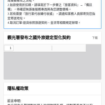
成後續報名之流程。
2.如欲使用折扣碼，請填寫於下一步驟之『旅客資料』→『備註
欄』，待確認無誤後服務專員將為您調整價格。
3.若有需要『旅行業代收轉付收據』，請通知業務人員郵寄到您指
定寄送地址。
4.取消訂單/退貨依照旅遊契約、金流等相關規定辦理。
觀光署發布之國外旅遊定型化契約
下載
隱私權政策
前言申明: