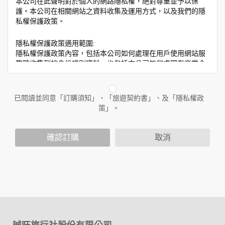
本公司在此聲明對於個人的網路隱私權，絕對尊重並予以保
護。本公司在相關網站之資料收集及運用方式，以及我們的隱
私權保護政策。
隱私權保護政策適用範圍:
隱私權保護政策內容，包括本公司如何處理在用戶使用網站服
務時收集到的身份識別資料，也包括本公司如何處理在商業合
作與本公司合作時分享的任何身份識別資料。隱私權保護政策
不適用於本公司以外的公司或網站群，與非本站所僱用或管理
人員。例如您透過本公司旗下網站上的廣告廠商連結，這些置
已閱讀並同意「訂購須知」、「旅遊契約書」、及「隱私權政
放連結的廠商也可能蒐集您個人的資料。對於您主動提供的個
策」。
人資訊，這些廣告廠商或連結網站有其個別的隱私權保護政
策，其資料處理措施不適用於本公司隱私權保護政策。
您個人在本網站上的聊天室或討論區中任意公開個人資料的行
確認訂購
取消
為，在非經加密的保護下，亦不適用於本公司隱私權保護政
策。
資料的蒐集與使用方式:
為了在本網站提供您最佳的互動性服務，可能會請您提供相關
個人的資料，其範圍如下：
本網站在您使用服務信箱、問卷調查等互動性功能時，會保留
您所提供的姓名、電子郵件地址、聯絡方式及使用時間等。