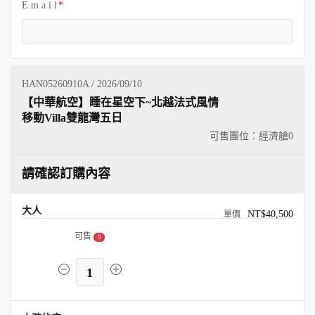
E m a i l
HAN05260910A / 2026/09/10
【中華航空】睡在星空下~北越法式風情
移動Villa雙龍灣五日
可售團位：經濟艙
0
請確認訂購內容
大人
NT$40,500
可售
0
1