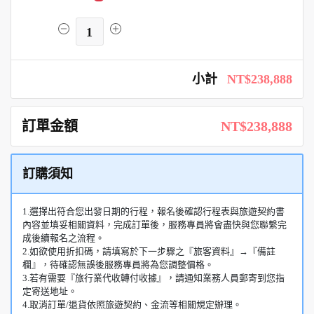
1
小計
NT$238,888
訂單金額
NT$238,888
訂購須知
1.選擇出符合您出發日期的行程，報名後確認行程表與旅遊契約書
內容並填妥相關資料，完成訂單後，服務專員將會盡快與您聯繫完
成後續報名之流程。
2.如欲使用折扣碼，請填寫於下一步驟之『旅客資料』→『備註
欄』，待確認無誤後服務專員將為您調整價格。
3.若有需要『旅行業代收轉付收據』，請通知業務人員郵寄到您指
定寄送地址。
4.取消訂單/退貨依照旅遊契約、金流等相關規定辦理。