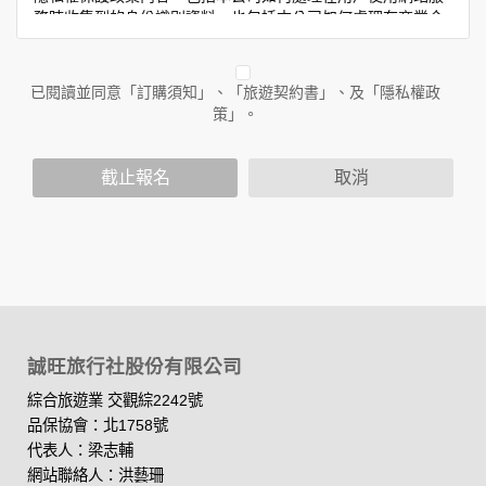
務時收集到的身份識別資料，也包括本公司如何處理在商業合
作與本公司合作時分享的任何身份識別資料。隱私權保護政策
不適用於本公司以外的公司或網站群，與非本站所僱用或管理
人員。例如您透過本公司旗下網站上的廣告廠商連結，這些置
已閱讀並同意「訂購須知」、「旅遊契約書」、及「隱私權政
放連結的廠商也可能蒐集您個人的資料。對於您主動提供的個
策」。
人資訊，這些廣告廠商或連結網站有其個別的隱私權保護政
策，其資料處理措施不適用於本公司隱私權保護政策。
您個人在本網站上的聊天室或討論區中任意公開個人資料的行
截止報名
取消
為，在非經加密的保護下，亦不適用於本公司隱私權保護政
策。
資料的蒐集與使用方式:
為了在本網站提供您最佳的互動性服務，可能會請您提供相關
個人的資料，其範圍如下：
本網站在您使用服務信箱、問卷調查等互動性功能時，會保留
您所提供的姓名、電子郵件地址、聯絡方式及使用時間等。
誠旺旅行社股份有限公司
於一般瀏覽時，伺服器會自行記錄相關行徑，包括您使用連線
設備的 IP 位址、使用時間、使用的瀏覽器、瀏覽及點選資料記
綜合旅遊業 交觀綜2242號
錄等，做為我們增進網站服務的參考依據，此記錄為內部應
品保協會：北1758號
用，決不對外公布。
代表人：梁志輔
為提供精確的服務，我們會將收集的問卷調查內容進行統計與
網站聯絡人：洪藝珊
分析，分析結果之統計數據或說明文字呈現，除供內部研究