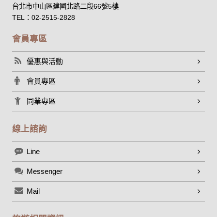
台北市中山區建國北路二段66號5樓
外，我們會視需要公佈統計數據及說明文字，但不涉及特定個
人之資料。
TEL：02-2515-2828
除非取得您的同意或其他法令之特別規定，本網站絕不會將您
的個人資料揭露予第三人或使用於蒐集目的以外之其他用途。
會員專區
在您於本網站註冊帳號、使用本網站相關產品、服務、活動或
贈獎時，本網站會收集您的個人識別資料，本網站也可以從商
優惠與活動
業夥伴處取得個人資料。
當客戶在本網站註冊時，我們會取得您的姓名、電話、住址、
會員專區
身份證字號、電子郵件、出生日期、性別、行業等相關資料，
當您註冊成功，並登入使用我們的服務後，我們即取得您的資
同業專區
料。註冊時，本網站取得您的姓名、電話、住址、身份證字
號、電子郵件、出生日期、性別、行業等相關資料，當您註冊
成功，並登入使用我們的服務後，本網站即取得您的資料。
線上諮詢
其他除了上述，會保留您在上網瀏覽或查詢時，伺服器自行產
生的相關記錄，包括您使用連線設備的 IP 位址、使用時間、使
Line
用的瀏覽器、瀏覽及點選資料紀錄等。本網站會對個別連線者
的瀏覽器予以標示，歸納使用者瀏覽器在本網站內部所瀏覽的
網頁，除非您願意告知您的個人資料，否則本網站不會也無法
Messenger
將此項記錄和您對應。請您注意，在本網站網刊登廣告之廠
商，或與連結本網站，也可能蒐集您個人的資料。對於您主動
Mail
提供的個人資訊，這些廣告廠商、或連結網站有其個別的私權
保護政策，其資料處理措施不適用本網站隱私權保護政策，本