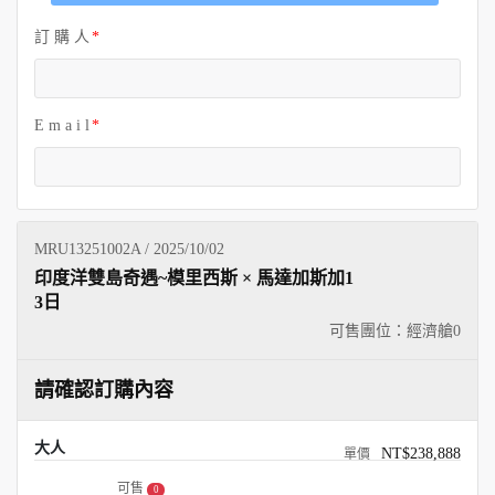
訂 購 人
E m a i l
MRU13251002A / 2025/10/02
印度洋雙島奇遇~模里西斯 × 馬達加斯加1
3日
可售團位：經濟艙
0
請確認訂購內容
大人
NT$238,888
可售
0