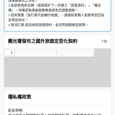
成後續報名之流程。
2.如欲使用折扣碼，請填寫於下一步驟之『旅客資料』→『備註
欄』，待確認無誤後服務專員將為您調整價格。
3.若有需要『旅行業代收轉付收據』，請通知業務人員郵寄到您指
定寄送地址。
4.取消訂單/退貨依照旅遊契約、金流等相關規定辦理。
觀光署發布之國外旅遊定型化契約
下載
隱私權政策
前言申明: