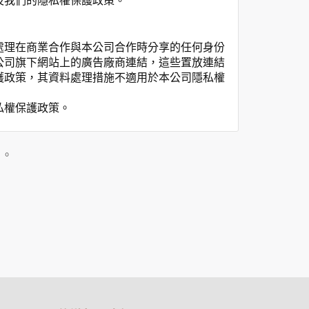
及我們的隱私權保護政策。
處理在商業合作與本公司合作時分享的任何身份
公司旗下網站上的廣告廠商連結，這些置放連結
護政策，其資料處理措施不適用於本公司隱私權
私權保護政策。
」。
用時間等。
覽及點選資料記錄等，做為我們增進網站服務的
供內部研究外，我們會視需要公佈統計數據及說
之其他用途。
站也可以從商業夥伴處取得個人資料。
等相關資料，當您註冊成功，並登入使用我們的
期、性別、行業等相關資料，當您註冊成功，並