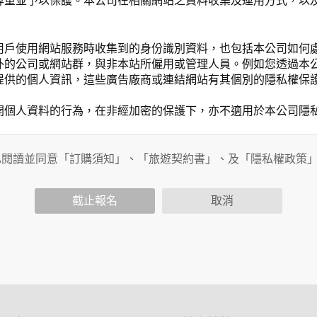
尊重並予以保護。本公司在相關網站之資料收集及運用方式，以
用戶使用網站服務時收集到的身份識別資料，也包括本公司如何
外的公司或網站群，與非本站所僱用或管理人員。例如您透過本
提供的個人資訊，這些廣告廠商或連結網站有其個別的隱私權保
開個人資料的行為，在非經加密的保護下，亦不適用於本公司隱
已閱讀並同意「訂購須知」、「旅遊契約書」、及「隱私權政策
會請您提供相關個人的資料，其範圍如下：
功能時，會保留您所提供的姓名、電子郵件地址、聯絡方式及使
括您使用連線設備的 IP 位址、使用時間、使用的瀏覽器、瀏
截止報名
取消
。
內容進行統計與分析，分析結果之統計數據或說明文字呈現，除
網站絕不會將您的個人資料揭露予第三人或使用於蒐集目的以外
、服務、活動或贈獎時，本網站會收集您的個人識別資料，本網
、電話、住址、身份證字號、電子郵件、出生日期、性別、行業
站取得您的姓名、電話、住址、身份證字號、電子郵件、出生日
料。