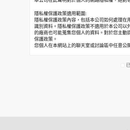
本公司在此聲明對於個人的網路隱私權，絕對
隱私權保護政策適用範圍:
隱私權保護政策內容，包括本公司如何處理在
識別資料。隱私權保護政策不適用於本公司以
的廠商也可能蒐集您個人的資料。對於您主動
保護政策。
您個人在本網站上的聊天室或討論區中任意公
資料的蒐集與使用方式:
為了在本網站提供您最佳的互動性服務，可能
本網站在您使用服務信箱、問卷調查等互動性
於一般瀏覽時，伺服器會自行記錄相關行徑，包
參考依據，此記錄為內部應用，決不對外公布
為提供精確的服務，我們會將收集的問卷調查
明文字，但不涉及特定個人之資料。
除非取得您的同意或其他法令之特別規定，本
在您於本網站註冊帳號、使用本網站相關產品
當客戶在本網站註冊時，我們會取得您的姓名
服務後，我們即取得您的資料。註冊時，本網
登入使用我們的服務後，本網站即取得您的資