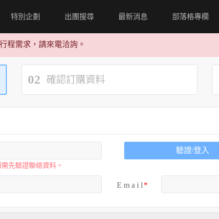
特別企劃
出團搜尋
最新消息
部落格專欄
行程需求，請來電洽詢。
02
確認訂購資料
驗證/登入
購需先驗證聯絡資料。
E m a i l