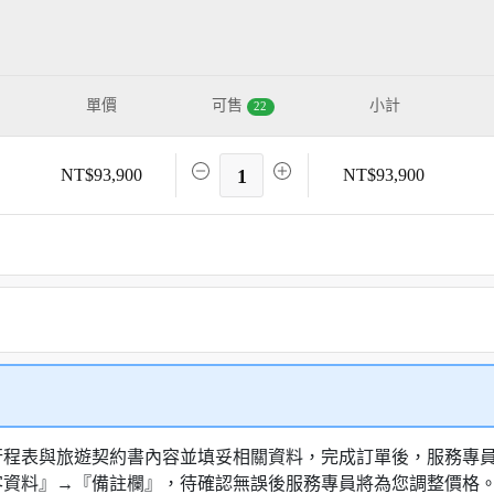
單價
可售
小計
22
NT$93,900
1
NT$93,900
認行程表與旅遊契約書內容並填妥相關資料，完成訂單後，服務專
客資料』→『備註欄』，待確認無誤後服務專員將為您調整價格