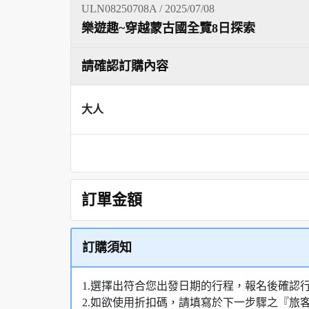
ULN08250708A / 2025/07/08
樂遊趣~穿越蒙古國全覽8日探索
請確認訂購內容
大人
訂單金額
訂購須知
1.選擇出符合您出發日期的行程，報名後確
2.如欲使用折扣碼，請填寫於下一步驟之『旅