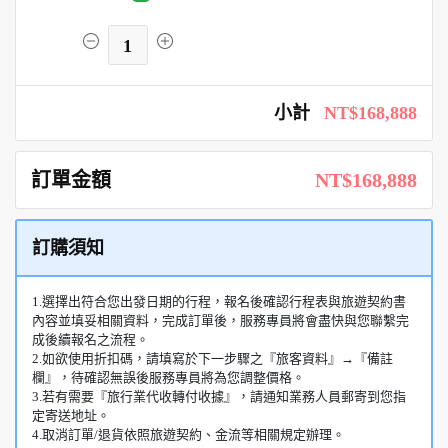
1
小計
NT$168,888
訂單金額
NT$168,888
訂購須知
1.選擇出符合您出發日期的行程，報名後確認行程表與旅遊契約書
內容並填妥相關資料，完成訂單後，服務專員將會盡快與您聯繫完
成後續報名之流程。
2.如欲使用折扣碼，請填寫於下一步驟之『旅客資料』→『備註
欄』，待確認無誤後服務專員將為您調整價格。
3.若有需要『旅行業代收轉付收據』，請通知業務人員郵寄到您指
定寄送地址。
4.取消訂單/退貨依照旅遊契約、金流等相關規定辦理。