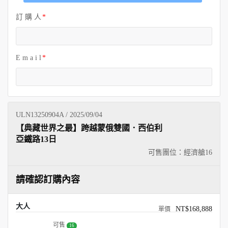
訂 購 人
E m a i l
ULN13250904A / 2025/09/04
【典藏世界之最】跨越蒙俄雙國．西伯利
亞鐵路13日
可售團位：經濟艙
16
請確認訂購內容
大人
NT$168,888
可售
16