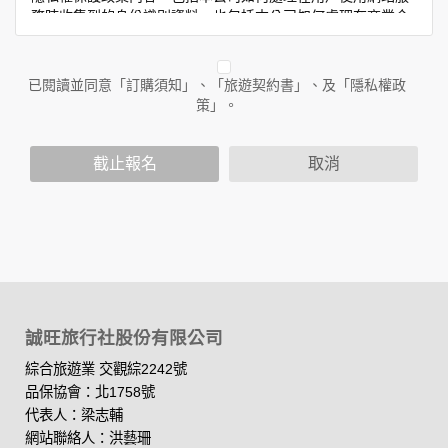
務時收集到的身份識別資料，也包括本公司如何處理在商業合
作與本公司合作時分享的任何身份識別資料。隱私權保護政策
不適用於本公司以外的公司或網站群，與非本站所僱用或管理
人員。例如您透過本公司旗下網站上的廣告廠商連結，這些置
已閱讀並同意「訂購須知」、「旅遊契約書」、及「隱私權政
放連結的廠商也可能蒐集您個人的資料。對於您主動提供的個
策」。
人資訊，這些廣告廠商或連結網站有其個別的隱私權保護政
策，其資料處理措施不適用於本公司隱私權保護政策。
您個人在本網站上的聊天室或討論區中任意公開個人資料的行
截止報名
取消
為，在非經加密的保護下，亦不適用於本公司隱私權保護政
策。
資料的蒐集與使用方式:
為了在本網站提供您最佳的互動性服務，可能會請您提供相關
個人的資料，其範圍如下：
本網站在您使用服務信箱、問卷調查等互動性功能時，會保留
您所提供的姓名、電子郵件地址、聯絡方式及使用時間等。
誠旺旅行社股份有限公司
於一般瀏覽時，伺服器會自行記錄相關行徑，包括您使用連線
設備的 IP 位址、使用時間、使用的瀏覽器、瀏覽及點選資料記
綜合旅遊業 交觀綜2242號
錄等，做為我們增進網站服務的參考依據，此記錄為內部應
品保協會：北1758號
用，決不對外公布。
代表人：梁志輔
為提供精確的服務，我們會將收集的問卷調查內容進行統計與
網站聯絡人：洪藝珊
分析，分析結果之統計數據或說明文字呈現，除供內部研究