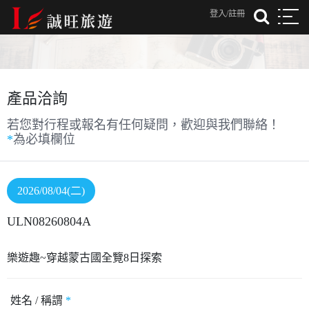
登入/註冊
產品洽詢
若您對行程或報名有任何疑問，歡迎與我們聯絡！
*
為必填欄位
2026/08/04(二)
ULN08260804A
樂遊趣~穿越蒙古國全覽8日探索
姓名 / 稱謂
*