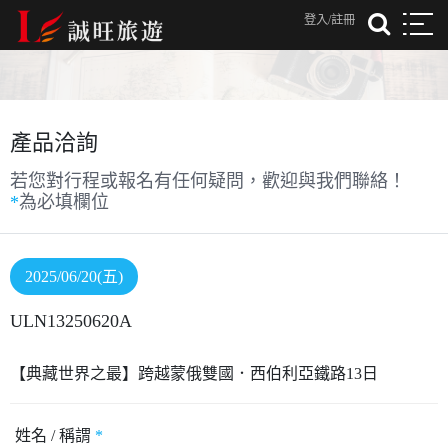
登入/註冊
產品洽詢
若您對行程或報名有任何疑問，歡迎與我們聯絡！
*
為必填欄位
2025/06/20(五)
ULN13250620A
【典藏世界之最】跨越蒙俄雙國．西伯利亞鐵路13日
姓名 / 稱謂
*