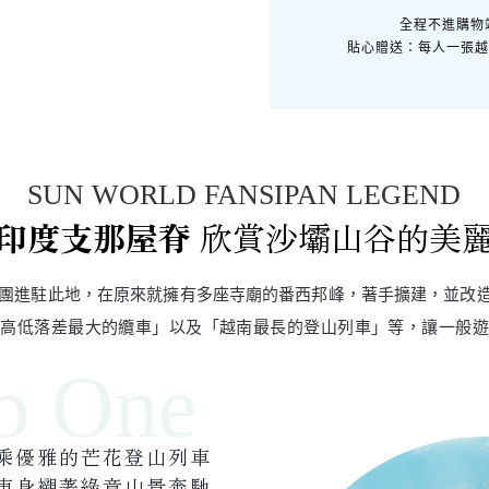
全程不進購物
貼心贈送：每人一張越
SUN WORLD FANSIPAN LEGEND
印度支那屋脊
欣賞沙壩山谷的美
陽集團進駐此地，在原來就擁有多座寺廟的番西邦峰，著手擴建，並改
界高低落差最大的纜車」以及「越南最長的登山列車」等，讓一般遊
乘優雅的芒花登山列車
車身襯著綠意山景奔馳