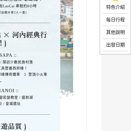
街LaoCai 車程約8小時
特色介紹
可加價升等2人一室)
每日行程
點 × 河內經典行
其他說明
 }
出發日期
SAPA ::
/ 探訪少數民族村落
通工具登番西邦峰！
西邦峰傳奇纜車 3. 登頂小火車
ANOI ::
 聖若瑟教堂 / 還劍湖
街 / 皇城遺址
旅遊品質 }