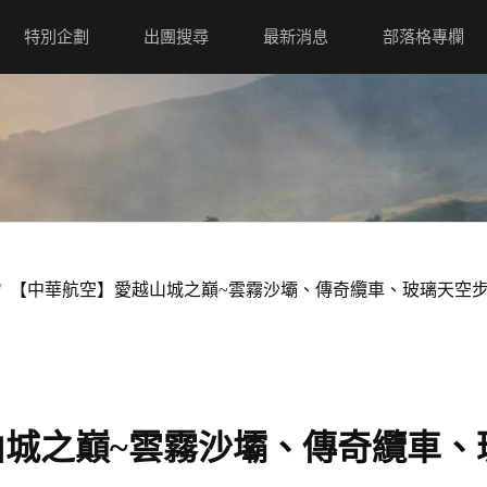
特別企劃
出團搜尋
最新消息
部落格專欄
【中華航空】愛越山城之巔~雲霧沙壩、傳奇纜車、玻璃天空步
山城之巔~雲霧沙壩、傳奇纜車、