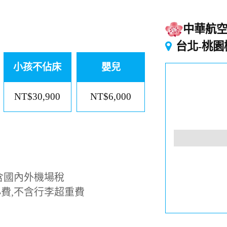
中華航
台北-桃園
小孩不佔床
嬰兒
NT$30,900
NT$6,000
含國內外機場稅
費,不含行李超重費