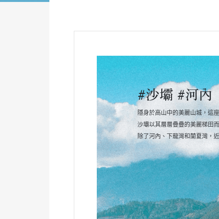
#沙壩 #河內
隱身於高山中的美麗山城，這
沙壩以其層層疊疊的美麗梯田
除了河內、下龍灣和蘭夏灣，