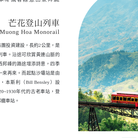
芒花登山列車
Muong Hoa Monorail
集團投資建設，長約2公里，是
列車。沿途可欣賞黃連山脈的
西邦峰的路途增添詩意，四季
一來再來。而起點沙壩站是由
利（Bill Bensley）設
0~1930年代的古老車站，登
邦纜車站。