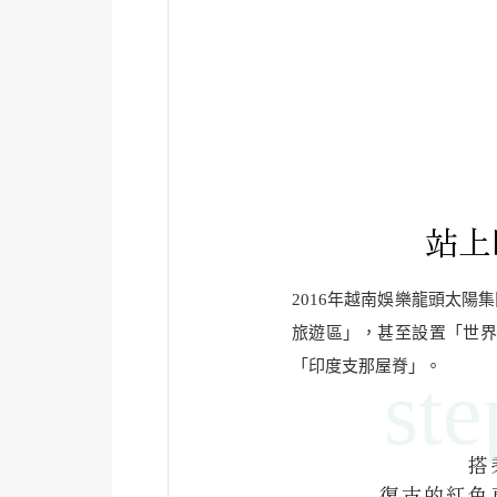
站上
2016年越南娛樂龍頭太
旅遊區」，甚至設置「世
「印度支那屋脊」。
搭
復古的紅色