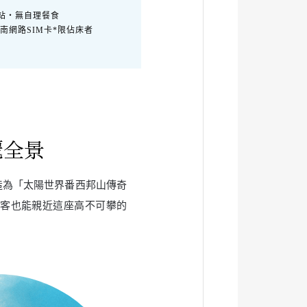
站‧無自理餐食
南網路SIM卡*限佔床者
麗全景
造為「太陽世界番西邦山傳奇
客也能親近這座高不可攀的