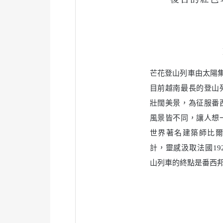
芒花登山列車由太陽
目前越南最長的登山
壯闊美景，為征服番
風景皆不同，讓人想
世界著名建築師比爾‧本斯
計，靈感汲取法國192
山列車的終點是番西