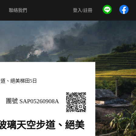
聯絡我們
登入/註冊
道、絕美梯田5日
團號 SAP05260908A
玻璃天空步道、絕美