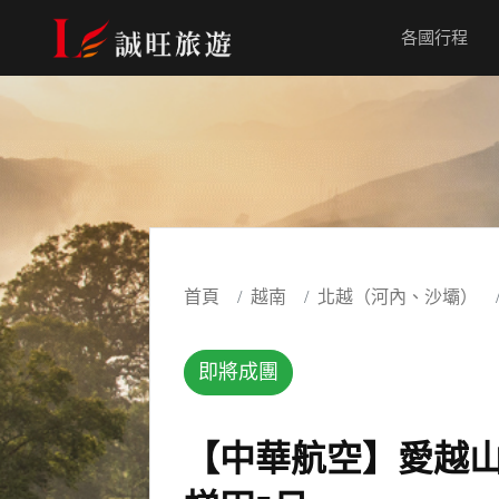
各國行程
首頁
越南
北越（河內、沙壩）
即將成團
【中華航空】愛越