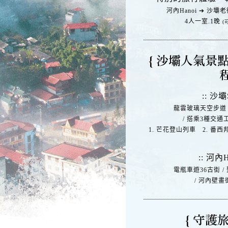
河內Hanoi ➔ 沙壩老
4人一室.1晚
(
{ 沙壩人氣景
程
:: 沙壩
龍雲玻璃天空步道 
/ 搭乘3種交
1. 芒花登山列車 2. 番
:: 河內H
電瓶車遊36古街 /
/ 河內壁畫
{ 守護