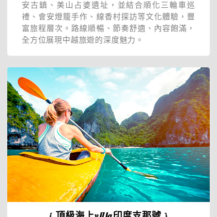
安古鎮、美山占婆遺址，並結合順化三輪車巡
禮、會安燈籠手作、線香村探訪等文化體驗，豐
富旅程層次。路線順暢、節奏舒適、內容飽滿，
全方位展現中越旅遊的深度魅力。
﹛頂級海上𝒗𝙞𝒍𝙡𝒂印度支那號﹜