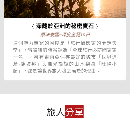
﹛深藏於亞洲的秘密寶石﹜
原味寮國~深度全覽10日
這個魅力無窮的國度是「旅行攝影家的夢想天
堂」，曾被紐約時報評為「全球旅行必訪國家第
一名」，擁有東南亞保存最好的城市「世界遺
產-龍坡邦」與風光旖旎的山水樂園「旺陽小
鎮」，都是讓世界旅人趨之若鶩的理由。
旅人
分享