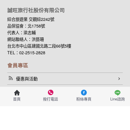
誠旺旅行社股份有限公司
綜合旅遊業 交觀綜2242號
品保協會：北1758號
代表人：梁志輔
網站聯絡人：洪藝珊
台北市中山區建國北路二段66號5樓
TEL：02-2515-2828
會員專區
優惠與活動
會員專區
首頁
撥打電話
粉絲專頁
Line諮詢
同業專區
線上諮詢