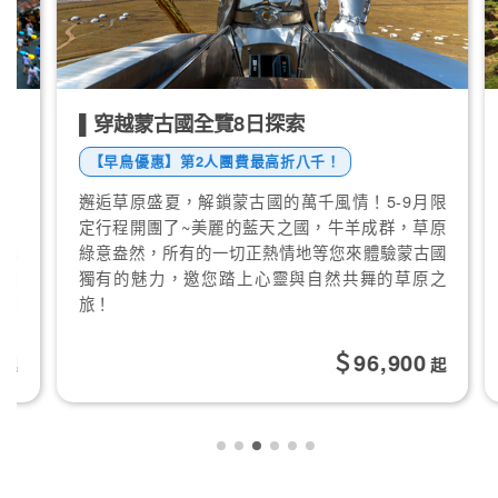
▌穿越蒙古國全覽8日探索
▌
【早鳥優惠】第2人團費最高折八千！
邂逅草原盛夏，解鎖蒙古國的萬千風情！5-9月限
精
定行程開團了~美麗的藍天之國，牛羊成群，草原
美
綠意盎然，所有的一切正熱情地等您來體驗蒙古國
行
獨有的魅力，邀您踏上心靈與自然共舞的草原之
肉
旅！
自
96,900
起