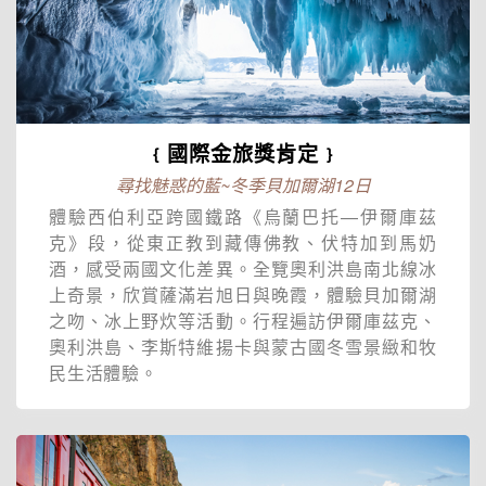
﹛國際金旅獎肯定﹜
尋找魅惑的藍~冬季貝加爾湖12日
體驗西伯利亞跨國鐵路《烏蘭巴托—伊爾庫茲
克》段，從東正教到藏傳佛教、伏特加到馬奶
酒，感受兩國文化差異。全覽奧利洪島南北線冰
上奇景，欣賞薩滿岩旭日與晚霞，體驗貝加爾湖
之吻、冰上野炊等活動。行程遍訪伊爾庫茲克、
奧利洪島、李斯特維揚卡與蒙古國冬雪景緻和牧
民生活體驗。