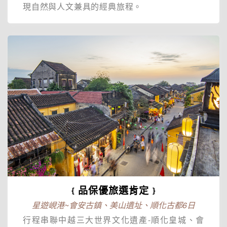
現自然與人文兼具的經典旅程。
﹛品保優旅選肯定﹜
星遊峴港~會安古鎮、美山遺址、順化古都6日
行程串聯中越三大世界文化遺產-順化皇城、會