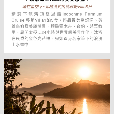
睡在星空下~北越法式風情移動Villa5日
精選下龍灣頂級遊船Indochine Permium
Cruise 移動Villa1泊3食，停靠最美驚訝洞、英
雄島俯瞰美麗灣景，體驗獨木舟、夜釣、越菜教
學、晨間太極…24小時與世界級美景作伴，沐浴
在晨昏的金色光芒裡，宛如置身名家筆下的浪漫
山水畫中。