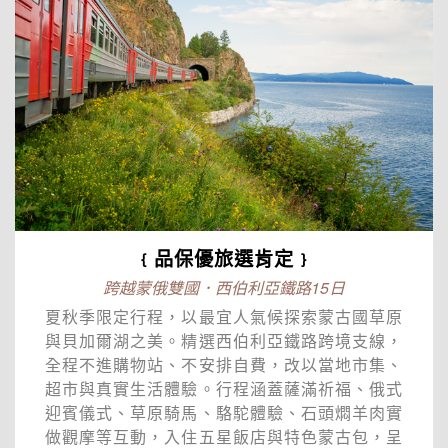
﹛品保優旅選肯定﹜
跨越蒙俄雙國．西伯利亞鐵路15日
夏秋季限定行程，以最宜人氣候探索蒙古國草原
與貝加爾湖之美。精選西伯利亞鐵路跨境支線，
全程不進購物站、不安排自費，改以當地市集、
超市與真實生活體驗。行程涵蓋薩滿祈福、俄式
迎賓儀式、草原騎馬、駱駝體驗、石頭燜羊肉實
做觀摩等互動，入住五星飯店與特色蒙古包，呈