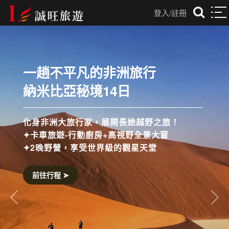
登入/註冊
光是五星住宿還不夠
這趟我們連米其林也打包
從河內米其林餐廳到畢比登小吃，
從祕境蘭夏灣 遊船到湖畔五星旅宿，
我們把北越最迷人的精華，一次呈上。
前往行程 ➤
往前
往後