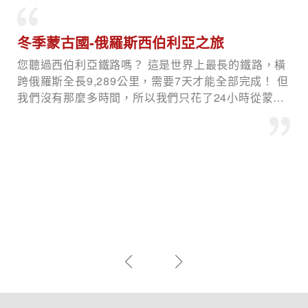
開箱沙壩夢幻山城最美五星級酒店
今天下午的重頭戲，那就是入住沙壩當地最高人氣的
五星級飯店，沙壩美憬閣穹頂酒店！光看封面圖就知
道多奢華！也只有跟到誠旺旅行社的北越團才有機會
入住這等高檔飯店，而沙壩美憬閣穹頂酒店，位於沙
壩市區中心地帶，讓你可以輕鬆探索周邊的自然風光
和當地文化。