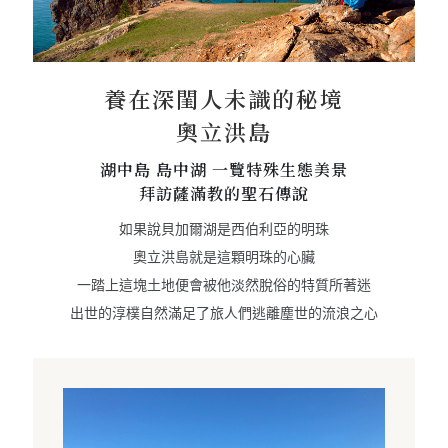
養在深閨人未識的秘境
奧立洪島
湖中島 島中湖 一覽特殊生態美景
拜訪薩滿教的聖石傳說
如果說貝加爾湖是西伯利亞的明珠
奧立洪島就是這顆明珠的心臟
一踏上這塊土地便會被他淡然脫俗的特質所著迷
出世的淳樸自然滿足了旅人們逃離塵世的流浪之心