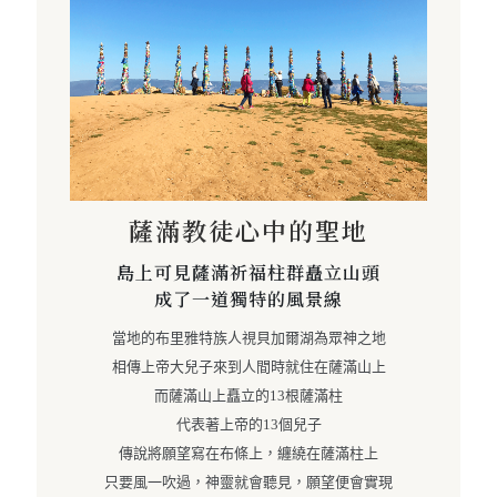
薩滿教徒心中的聖地
島上可見薩滿祈福柱群矗立山頭
成了一道獨特的風景線
當地的布里雅特族人視貝加爾湖為眾神之地
相傳上帝大兒子來到人間時就住在薩滿山上
而薩滿山上矗立的13根薩滿柱
代表著上帝的13個兒子
傳說將願望寫在布條上，纏繞在薩滿柱上
只要風一吹過，神靈就會聽見，願望便會實現