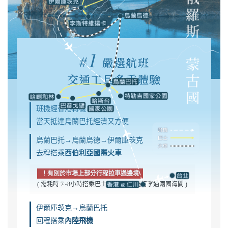
1
#
嚴選航班
交通工具多重體驗
班機經香港轉機
當天抵達烏蘭巴托經濟又方便
烏蘭巴托→烏蘭烏德→伊爾庫茨克
去程搭乘
西伯利亞國際火車
！有別於市場上部分行程拉車過邊境
( 需耗時 7~8小時搭乘巴士＋3~4小時拖行李過兩國海關 )
伊爾庫茨克→烏蘭巴托
回程搭乘
內陸飛機