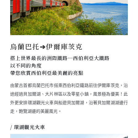
烏蘭巴托➔伊爾庫茨克
搭上世界最長的洲際鐵路─西伯利亞大鐵路
以不同的角度
帶您欣賞西伯利亞最美麗的亮點
由蒙古首都烏蘭巴托市搭乘西伯利亞鐵路前往伊爾庫茨克，沿
途經過貝加爾湖、大片林區以及零星小鎮，風景極為優美！此
外更安排環湖觀光火車與船遊貝加爾湖，沿著貝加爾湖湖邊行
走，飽覽湖邊的美麗風光。
/ 環湖觀光火車