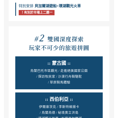
特別安排
貝加爾湖遊船+環湖觀光火車
！有別於市場上二選一
2
#
雙國深度探索
玩家不可少的旅遊拼圖
:: 蒙古國 ::
烏蘭巴托市區觀光 / 走進絕美國家公園
/ 探訪牧民家 / 沙漠行舟騎駱駝
/ 草原騎馬體驗
:: 西伯利亞 ::
伊爾庫茨克 / 李斯特維揚卡
/ 烏蘭烏德 / 秘境奧立洪島