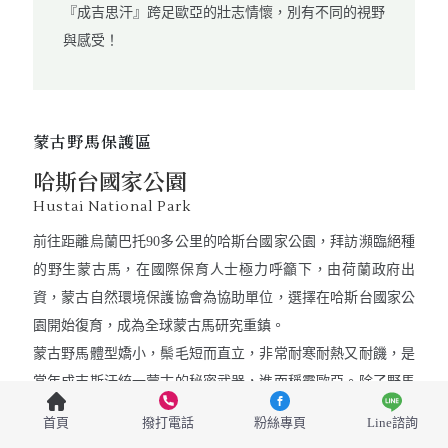
特勒吉國家公園
Terelj National Park
位於烏蘭巴托近郊東北邊80公里處，兼具草原風情、
奇岩異石等多種地形，孕育著豐富的溫帶動植物，風
光旖旎！在此可觀賞大自然鬼斧神工之作，最有名的
烏龜石、駱駝石及亦豬亦狗的化身石，更是吸引許多
旅人到此拍照。
首頁
撥打電話
粉絲專頁
Line諮詢
{ 特別安排 } 草原騎馬