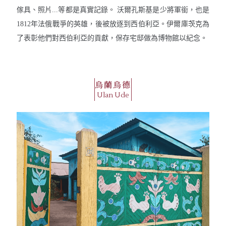
傢具、照片...等都是真實記錄。 沃爾孔斯基是少將軍銜，也是
1812年法俄戰爭的英雄，後被放逐到西伯利亞。伊爾庫茨克為
了表彰他們對西伯利亞的貢獻，保存宅邸做為博物館以紀念。
烏蘭烏德
Ulan Ude