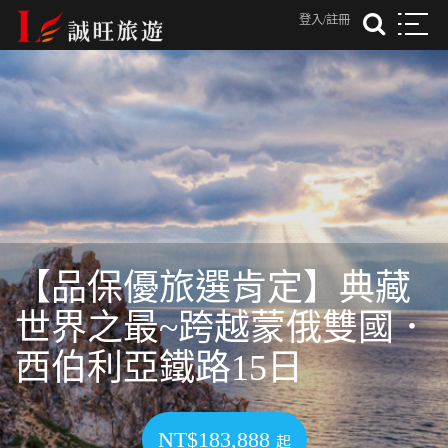
登入/註冊
【品保優旅選肯定】典藏
世界之最~跨越蒙俄雙國．
西伯利亞鐵路15日
NT$183,888
起