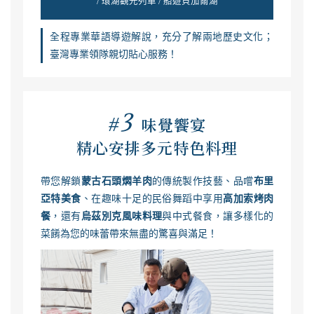
/ 環湖觀光列車 / 船遊貝加爾湖
全程專業華語導遊解說，充分了解兩地歷史文化；
臺灣專業領隊親切貼心服務！
3
#
味覺饗宴
精心安排多元特色料理
帶您解鎖
蒙古石頭燜羊肉
的傳統製作技藝、品嚐
布里
亞特美食
、在趣味十足的民俗舞蹈中享用
高加索烤肉
餐
，還有
烏茲別克風味料理
與中式餐食，讓多樣化的
菜餚為您的味蕾帶來無盡的驚喜與滿足！