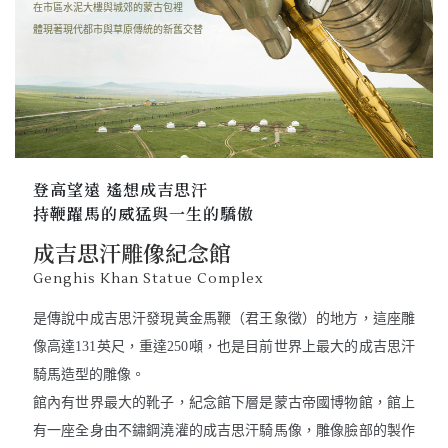
在市區水泥大樓與城郊的蒙古包裡
體現著現代都市與草原傳統的新舊交替
登高望遠 遙想成吉思汗
持鞭躍馬的威猛與一生的驕傲
成吉思汗雕像紀念館
Genghis Khan Statue Complex
是傳說中成吉思汗發現黃金馬鞭（君王象徵）的地方，這座雕
像高達131英尺，重達250噸，也是目前世界上最大的成吉思汗
騎馬造型的雕像。
館內有世界最大的靴子，紀念館下層是蒙古帝國博物館，館上
有一座全身由不鏽鋼澆灌的成吉思汗騎馬像，雕像臉部的製作