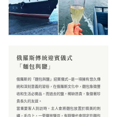
俄羅斯傳統迎賓儀式
「麵包與鹽」
俄羅斯的「麵包與鹽」迎賓儀式─是一項擁有悠久傳
統和深刻意義的習俗，在俄羅斯文化中，麵包象徵豐
收和生活必需品，而過去的鹽，稀缺昂貴，象徵著珍
貴長久的友誼。
當重要客人到訪時，主人會將麵包放置於精美的刺
繡，毛巾上，一旁擺放鹽皿，有時鹽也會固定在麵包