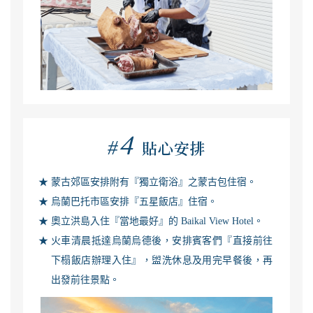
4
#
貼心安排
蒙古郊區安排附有『獨立衛浴』之蒙古包住宿。
烏蘭巴托市區安排『五星飯店』住宿。
奧立洪島入住『當地最好』的 Baikal View Hotel。
火車清晨抵達烏蘭烏德後，安排賓客們『直接前往
下榻飯店辦理入住』，盥洗休息及用完早餐後，再
出發前往景點。