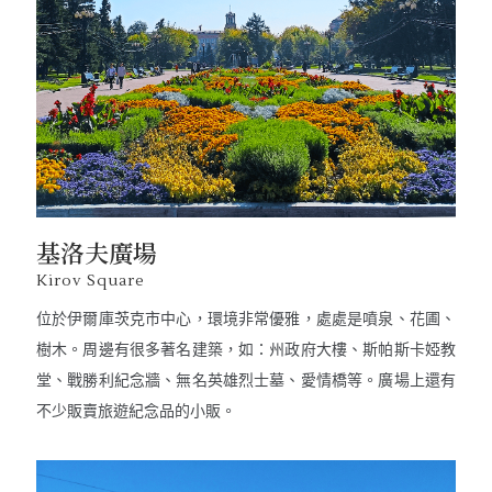
基洛夫廣場
Kirov Square
位於伊爾庫茨克市中心，環境非常優雅，處處是噴泉、花圃、
樹木。周邊有很多著名建築，如：州政府大樓、斯帕斯卡婭教
堂、戰勝利紀念牆、無名英雄烈士墓、愛情橋等。廣場上還有
不少販賣旅遊紀念品的小販。