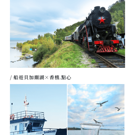
/ 船遊貝加爾湖×香檳.點心