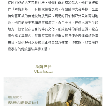
徒所組成的古老宗教社群，整個社群約有20萬人。他們又被稱
作「塞梅斯基」，有攜家帶眷之意。在凱薩琳大帝時期，全國
信仰舊正教的信徒被流放到與世隔絕的西伯利亞外貝加爾湖地
區，他們的歷史充滿迫害和流亡。直至今日，在這人跡罕至的
地方，他們保存自身的特有文化、形成獨特的群體意識。複音
調合唱尤其著名，每逢家庭聚會或重大節日便會表演傳統歌唱
曲目。到這裡可以參觀東正教舊教派教堂、博物館、欣賞塔巴
嘉泰村的傳統服裝與手工藝。
烏蘭巴托
Ulaanbaatar
走進烏蘭巴托
感受蘇聯式建築裡的蒙古文化