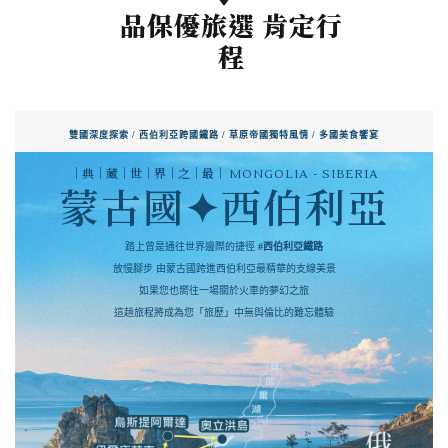
品保優旅選 肯定行
程
雙國深度探索 / 西伯利亞跨國鐵路 / 草原帝國獨特風情 / 多國美食饗宴
│典│藏│世│界│之│最│
MONGOLIA - SIBERIA
蒙古國✦西伯利亞
踏上曾是通往世界邊際的捷徑
#西伯利亞鐵路
放慢腳步 由蒙古國跨進西伯利亞最精華的支線美景
如果您也嚮往一場關於火車的夢幻之旅
這趟旅程將成為您「旅歷」中無與倫比的難忘體驗