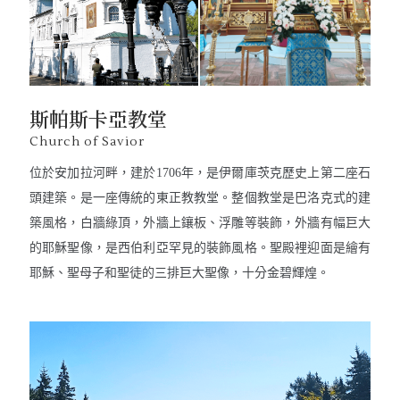
斯帕斯卡亞教堂
Church of Savior
位於安加拉河畔，建於1706年，是伊爾庫茨克歷史上第二座石
頭建築。是一座傳統的東正教教堂。整個教堂是巴洛克式的建
築風格，白牆綠頂，外牆上鑲板、浮雕等裝飾，外牆有幅巨大
的耶穌聖像，是西伯利亞罕見的裝飾風格。聖殿裡迎面是繪有
耶穌、聖母子和聖徒的三排巨大聖像，十分金碧輝煌。