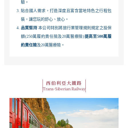
驗。
貼合國人需求，打造深度且富含當地特色之行程包
裝，讓您玩的舒心、放心。
品質堅持
本公司特別將旅行業管理規則規定之投保
額(250萬履約責任險及20萬醫療險)
提高至500萬履
約責任險
及20萬醫療險。
西伯利亞大鐵路
Trans-Siberian Railway