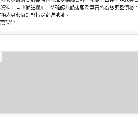
認行程表與旅遊契約書內容並填妥相關資料，完成訂單後，服務專
客資料』→『備註欄』，待確認無誤後服務專員將為您調整價格
業務人員郵寄到您指定寄送地址。
定辦理。