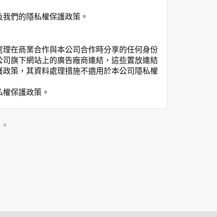
及我們的隱私權保護政策。
處理在商業合作與本公司合作時分享的任何身份
公司旗下網站上的廣告廠商連結，這些置放連結
護政策，其資料處理措施不適用於本公司隱私權
私權保護政策。
」。
用時間等。
覽及點選資料記錄等，做為我們增進網站服務的
供內部研究外，我們會視需要公佈統計數據及說
之其他用途。
站也可以從商業夥伴處取得個人資料。
等相關資料，當您註冊成功，並登入使用我們的