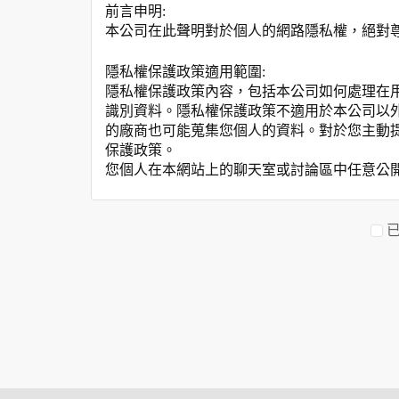
前言申明:
本公司在此聲明對於個人的網路隱私權，絕對
隱私權保護政策適用範圍:
隱私權保護政策內容，包括本公司如何處理在
識別資料。隱私權保護政策不適用於本公司以
的廠商也可能蒐集您個人的資料。對於您主動
保護政策。
您個人在本網站上的聊天室或討論區中任意公
資料的蒐集與使用方式:
為了在本網站提供您最佳的互動性服務，可能
本網站在您使用服務信箱、問卷調查等互動性
於一般瀏覽時，伺服器會自行記錄相關行徑，包
參考依據，此記錄為內部應用，決不對外公布
為提供精確的服務，我們會將收集的問卷調查
明文字，但不涉及特定個人之資料。
除非取得您的同意或其他法令之特別規定，本
在您於本網站註冊帳號、使用本網站相關產品
當客戶在本網站註冊時，我們會取得您的姓名