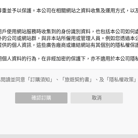
尊重並予以保護。本公司在相關網站之資料收集及運用方式，以
用戶使用網站服務時收集到的身份識別資料，也包括本公司如何
外的公司或網站群，與非本站所僱用或管理人員。例如您透過本
提供的個人資訊，這些廣告廠商或連結網站有其個別的隱私權保
開個人資料的行為，在非經加密的保護下，亦不適用於本公司隱
已閱讀並同意「訂購須知」、「旅遊契約書」、及「隱私權政策
會請您提供相關個人的資料，其範圍如下：
功能時，會保留您所提供的姓名、電子郵件地址、聯絡方式及使
括您使用連線設備的 IP 位址、使用時間、使用的瀏覽器、瀏
確認訂購
取消
。
內容進行統計與分析，分析結果之統計數據或說明文字呈現，除
網站絕不會將您的個人資料揭露予第三人或使用於蒐集目的以外
、服務、活動或贈獎時，本網站會收集您的個人識別資料，本網
、電話、住址、身份證字號、電子郵件、出生日期、性別、行業