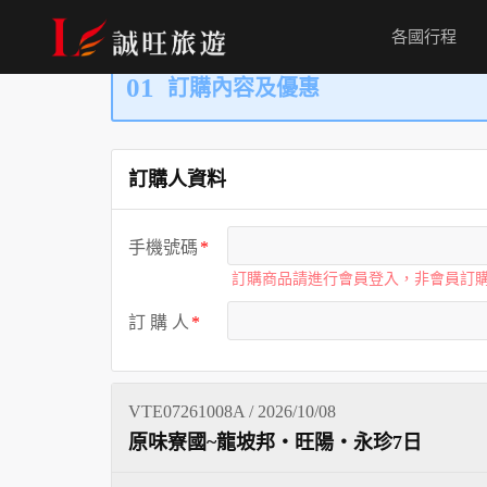
各國行程
01
訂購內容及優惠
訂購人資料
手機號碼
訂購商品請進行會員登入，非會員訂
訂 購 人
VTE07261008A / 2026/10/08
原味寮國~龍坡邦‧旺陽‧永珍7日