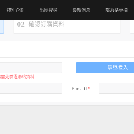
特別企劃
出團搜尋
最新消息
部落格專欄
02
確認訂購資料
驗證/登入
購需先驗證聯絡資料。
E m a i l