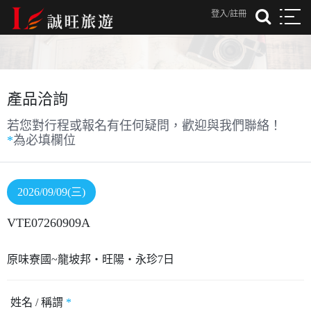
登入/註冊
產品洽詢
若您對行程或報名有任何疑問，歡迎與我們聯絡！
*
為必填欄位
2026/09/09(三)
VTE07260909A
原味寮國~龍坡邦‧旺陽‧永珍7日
姓名 / 稱謂
*