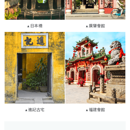
日本橋
廣肇會館
進記古宅
福建會館