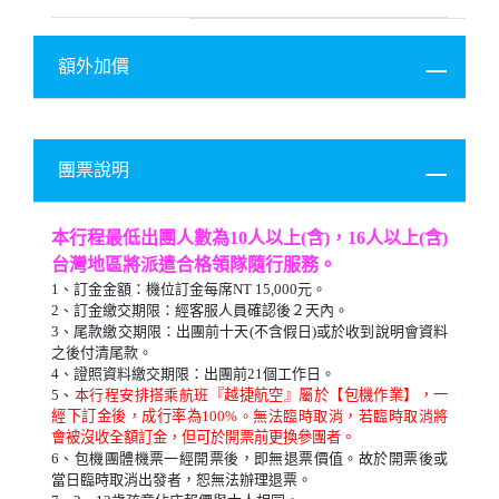
額外加價
1
團票說明
補單人房差
NT$4,000
本行程最低出團人數為10人以上(含)，
16人以上(含)
否
台灣地區將派遣合格領隊隨行服務。
否
1
、訂金金額：機位訂金每席NT 15,000
元。
否
2
、訂金繳交期限：經客服人員確認後２天內。
3
、尾款繳交期限：出團前十天(
不含假日)或於收到說明會資料
之後付清尾款。
4
、證照資料繳交期限：出團前21
個工作日。
5、
本行程安排搭乘航
班
『越捷航空』
屬於【包機作業】，一
經下訂金後，成行率為100%
。無法臨時取消，若臨時取消將
會被沒收
全額訂金，但
可於開票前更換參團者。
6
、包機團體機票一經開票後，即無退票價值。故於開票後或
當日臨時取消出發者，恕無法辦理退票。