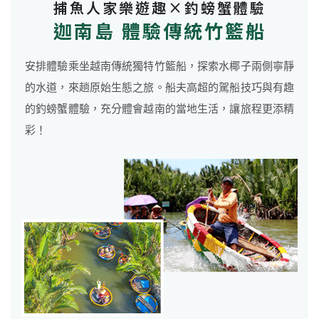
捕魚人家樂遊趣×釣螃蟹體驗
迦南島 體驗傳統竹籃船
安排體驗乘坐越南傳統獨特竹籃船，探索水椰子兩側寧靜
的水道，來趟原始生態之旅。船夫高超的駕船技巧與有趣
的釣螃蟹體驗，充分體會越南的當地生活，讓旅程更添精
彩！