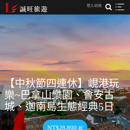
登入/註冊
【中秋節四連休】峴港玩
樂~巴拿山樂園、會安古
城、迦南島生態經典5日
NT$28,800
起