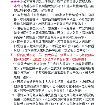
★★★
本公司官方網站上所顯示之數字並非最終之確認人數，
本公司有權視機位及團體狀況於符合上述人數範圍內進行調
整且恕不另行告知，尚祈鑒諒！
04、本行程為『聯營出團』，由數家旅行社結盟合作共同銷
售，提升成團機率，旅遊品質由聯盟共同承諾，不影響您的
旅遊品質與權益，出團名稱以出發前說明會資料為主。
05、住宿飯店房型以兩人一室為主。單人報名者，本公司將盡
量安排同性別旅客或領隊同房；若指定單人入住，請按房型
補足單人房價差，實際價差費用以當團說明公布為準。
06、國外飯店大多為２張床房間。您可事先需求１大床房間，
但需視當天飯店住房狀況，確認是否給房。無法100%保證
房型。( 部份飯店大床房為升等房型，需加收房費差額 )。
註：房內配備原則上為一張大床或二張單人床，未必每間飯店
都可以加床，若飯店可以加床則為簡易床，敬請鑒諒！
07、國外大部份飯店並無「三或四人房型」，旅客若選擇加
床，全球飯店幾乎都以統一型式之折疊床為主(台灣業者所慣
稱之行軍床），且每間房基於房型與消防安全為由，最多僅
能加一張床。
08、若您的最終分房為１大人＋１兒童（或嬰兒），為顧及其
他旅客之住宿品質與權利，恕不接受兒童不佔床之訂單需
求，若另一旅客為嬰兒，大人則需支付「單人房差」。
09、最終入住的飯店無法事先指定。這是因為飯店常有滿房的
情形，若遇飯店滿房，本公司將以同等級飯店取代，若您無
法接受，訂金將全額退還。但入住前21天為飯店保證入住時