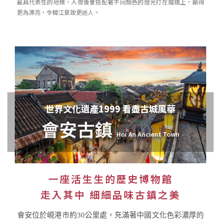
最具代表性的地標，入夜後會搭配著不同顏色的燈光打在龍橋上，顯得
更為漂亮，令韓江景致更迷人。
世界文化遺產1999 看盡古城風華
會安古鎮
Hoi An Ancient Town
一座活生生的歷史博物館
走入其中 細細品味古鎮之美
會安位於峴港市約30公里處，充滿著中國文化色彩濃厚的