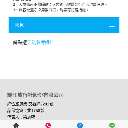
2、入境越南不需隔離；入境後仍然需進行自我健康管理。
3、旅客需遵守採用戴口罩，消毒等防疫措施。
天氣
請點選
天氣參考網址
誠旺旅行社股份有限公司
綜合旅遊業 交觀綜2242號
品保協會：北1758號
代表人：梁志輔
網站聯絡人：洪藝珊