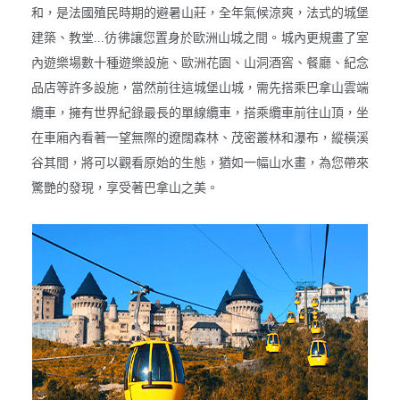
和，是法國殖民時期的避暑山莊，全年氣候涼爽，法式的城堡
建築、教堂...彷彿讓您置身於歐洲山城之間。城內更規畫了室
內遊樂場數十種遊樂設施、歐洲花園、山洞酒窖、餐廳、紀念
品店等許多設施，當然前往這城堡山城，需先搭乘巴拿山雲端
纜車，擁有世界紀錄最長的單線纜車，搭乘纜車前往山頂，坐
在車廂內看著一望無際的遼闊森林、茂密叢林和瀑布，縱橫溪
谷其間，將可以觀看原始的生態，猶如一幅山水畫，為您帶來
驚艷的發現，享受著巴拿山之美。