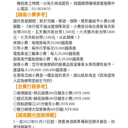
機抵達之時間，以免久候或遲到。 桃園國際機場旅客服務中
心電話：03-3834631
【越南小費參考】
國外旅遊期間：對於司機、導遊、領隊，應酌量給予小費以視
鼓勵。《本行程不論派遣領隊與否，小費部份每位貴賓每天新
台幣300元，五天團共新台幣1,500元，六天團共新台幣1800
元，七天共新台幣2,100元，以此類推。》
床頭小費：每間房每天20,000越南盾
行李小費：每件行李每次20,000越南盾
電瓶車或三輪車小費：每人20,000越南盾
迦南島竹籃船遊船小費：每人20,000越南盾
按摩小費：您可視按摩師的服務品質或專業水準而彈性給予，
建議每人150,000~200,000越南盾。
在東南亞給小費是一種友誼的表示，請以紙鈔為宜《因為當地
人認為硬幣是給乞丐的》
【自費行程參考】
◎峴港腳底+熱石按摩(90分鐘含小費) NT$ 1000
◎越式洗頭+腳底按摩(90分鐘含小費) NT$ 1000
◎搭船遊韓江(45分鐘含小費) NT$ 800
◎魅力峴港大型歌舞秀(60分鐘) NT$ 800
【越南觀光旅遊規範】
1、自2022年05月15日起，旅客無須再準備新冠肺炎報告、抗
原快篩報告。