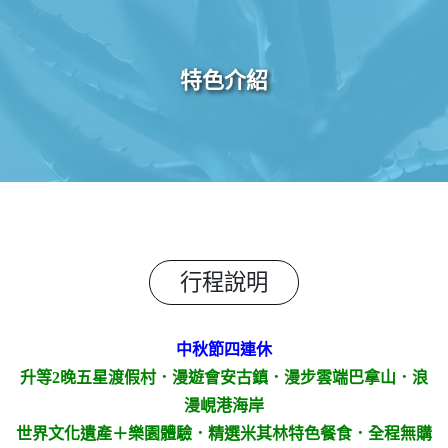
特色介紹
行程說明
中秋節四連休
升等
2
晚五星渡假村．漫遊會安古鎮．漫步雲端巴拿山．浪
漫峴港海岸
世界文化遺產＋樂園體驗．精選米其林特色餐食．全程無購