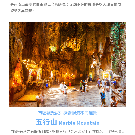
是東南亞最高的白玉觀世音菩薩像；寺廟兩旁的羅漢是以大理石做成，
姿勢各異其趣。
#3
市區觀光
探索峴港不同風景
五行山
Marble Mountain
由5座石灰岩石峰所組成，根據五行「金木水火土」來排名，山裡充滿天