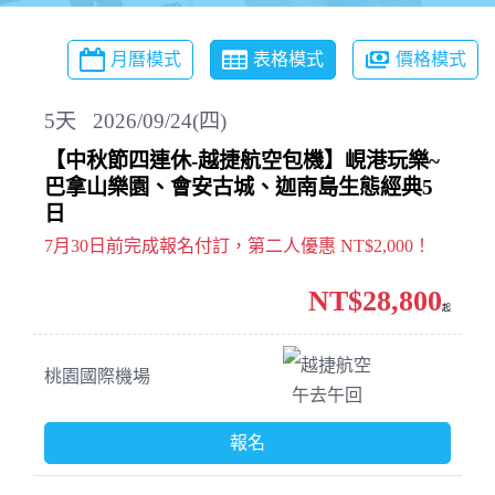
月曆模式
表格模式
價格模式
5
天
2026/09/24(四)
【中秋節四連休-越捷航空包機】峴港玩樂~
巴拿山樂園、會安古城、迦南島生態經典5
日
7月30日前完成報名付訂，第二人優惠 NT$2,000！
NT$28,800
起
越捷航空
桃園國際機場
午去午回
報名