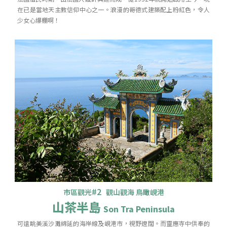
在已是當地天主教信仰中心之一。浪漫的哥德式建築配上粉紅色，令人
少女心爆棚啊！
#2
市區觀光
觀山觀海 鳥瞰峴港
山茶半島
Son Tra Peninsula
可遠眺美溪沙灘綿延的海岸線及峴港市，視野遼闊。而靈應寺中供奉的