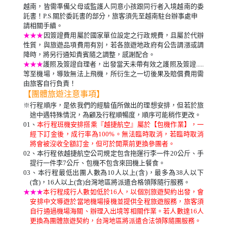
越南，皆需準備父母或監護人同意小孩跟同行者入境越南的委
託書！P.S.關於委託書的部分，旅客須先至越南駐台辦事處申
請相關手續。
★★★
因簽證費用屬於國家單位設定之行政規費，且屬於代辦
性質，與旅遊品項費用有別，若各旅遊地政府有公告調漲或調
降時，將另行通知貴賓隨之調整，感謝配合。
★★★
護照及簽證自理者，出發當天未帶有效之護照及簽證.....
等至機場，導致無法上飛機，所衍生之一切後果及賠償費用需
由旅客自行負責！
【團體旅遊注意事項】
※行程順序，是依我們的經驗值所做出的理想安排，但若於旅
途中遇特殊情況，為顧及行程順暢度，順序可能稍作更改。
01、
本行程班機安排搭乘『越捷航空』屬於【包機作業】，一
經下訂金後，成行率為100%。無法臨時取消，若臨時取消
將會被沒收全額訂金，但可於開票前更換參團者。
02、本行程依越捷航空公司規定包含拖運行李一件20公斤、手
提行一件李7公斤
、包機不包含來回機上餐食
。
03、本行程最低出團人數為10人以上(含)，最多為38人以下
(含)，
16人以上(含)
台灣地區將派遣合格領隊隨行服務。
★★★
本行程成行人數如低於16人，以個別旅遊契約出發，會
安排中文導遊於當地機場接機並提供全程旅遊服務，旅客須
自行通過機場海關、辦理入出境等相關作業。若人數達16人
更換為團體旅遊契約，台灣地區將派遣合法領隊隨團服務。