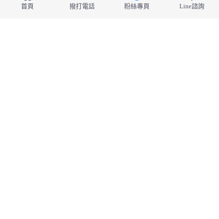
台北市中山區建國北路二段66號5樓
首頁
撥打電話
粉絲專頁
Line諮詢
TEL：02-2515-2828
會員專區
優惠與活動
會員專區
同業專區
線上諮詢
Line
Messenger
Mail
旅遊相關資訊