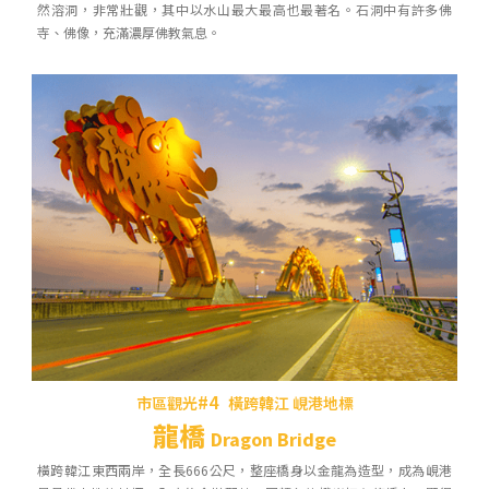
然溶洞，非常壯觀，其中以水山最大最高也最著名。石洞中有許多佛
寺、佛像，充滿濃厚佛教氣息。
#4
市區觀光
橫跨韓江 峴港地標
龍橋
Dragon Bridge
橫跨韓江東西兩岸，全長666公尺，整座橋身以金龍為造型，成為峴港