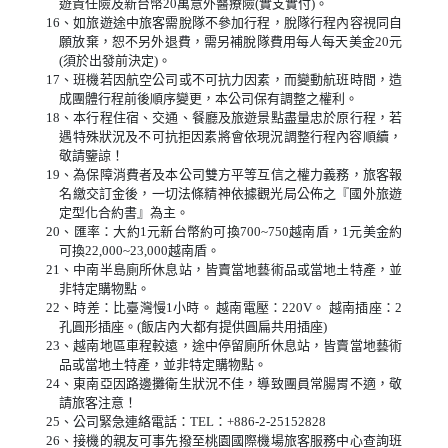
遊責任險及新台幣20萬意外醫療險(實支實付)。
16、如旅遊途中旅客需脫隊不參加行程，脫隊行程內容視同自
願放棄，恕不另外退費，需另補脫隊費用每人每天美金20元
(須於出發前決定)。
17、班機若因航空公司或不可抗力因素，而變動航班時間，造
成團體行程前後順序變更，本公司保有調整之權利。
18、本行程住宿、交通、餐廳及旅遊景點盡量忠於原行程，若
遇特殊狀況及不可抗拒因素將會依現況調整行程內容順續，
敬請鑒諒！
19、為保障消費者及本公司雙方平等互信之權力義務，旅客報
名繳交訂金後，一切法條精神依據觀光局公佈之『國外旅遊
定型化合約書』為主。
20、匯率：大約1元新台幣約可換700~750越南盾，1元美金約
可換22,000~23,000越南盾。
21、中南半島廁所休息站，皆賣當地藝術品或當地土特產，並
非特定購物點。
22、時差：比臺灣慢1小時。 越南電壓：220V。 越南插座：2
孔圓形插座。(飯店內大都有提供圓扁共用插座)
23、越南地區車程較遠，途中停留廁所休息站，皆賣當地藝術
品或當地土特產，並非特定購物點。
24、東南亞因路邊攤衛生狀況不佳，導致團員常腸胃不適，敬
請旅客注意！
25、公司緊急連絡電話：TEL：+886-2-25152828
26、接機的親友可事先撥至桃園國際機場旅客服務中心查詢班