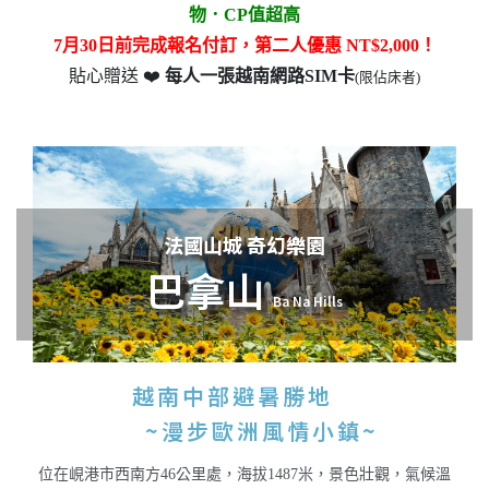
物．
CP
值超高
7
月
30
日前完成報名付訂，第二人優惠
NT$2,000
！
貼心贈送
❤️
每人一張越南網路SIM卡
(限佔床者)
法國山城 奇幻樂園
巴拿山
Ba Na Hills
越南中部避暑勝地
~漫步歐洲風情小鎮~
位在峴港市西南方46公里處，海拔1487米，景色壯觀，氣候溫