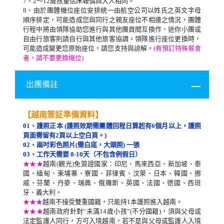
7
、2
～12歲孩童佔床報價與大人相同。
8
、由於團體機位座位安排統一由航空公司以姓氏之英文字母
順序排定，可能造成您與同行之親友座位不相連之情況，團體
行程中將由領隊協助您進行與其他團員間互換作，迷你小團或
自由行旅客則請自行與其他旅客協調。領隊進行座位更換時，
可能造成變更您原始座位，請您支持與諒解。
(
有預訂特殊餐食
者，請不要更換機位)
出團備註
【越南簽証準備資料】
01、護照正本 (護照效期需團體回程日算起有6個月以上，護照
頁面需留有2頁以上空白頁。)
02、兩吋彩色照片(需白底，大頭照) 一張
03、工作天需要 8-10天（不包含例假日）
★★★
越南(觀光)免簽證國家：印尼、馬來西亞、新加坡、泰
國、緬甸、柬埔寨、寮國、菲律賓、汶萊、日本、韓國、挪
威、芬蘭、丹麥、瑞典、俄羅斯、英國、法國、德國、西班
牙、義大利。
★★★
越南不接受雙重國籍，只能持1本護照進入越南。
★★★
越南政府針對“未滿14歲小孩”(不分國籍)，須與父母或
法定監護人同行，方可入境越南，若不是與父母或監護人入境