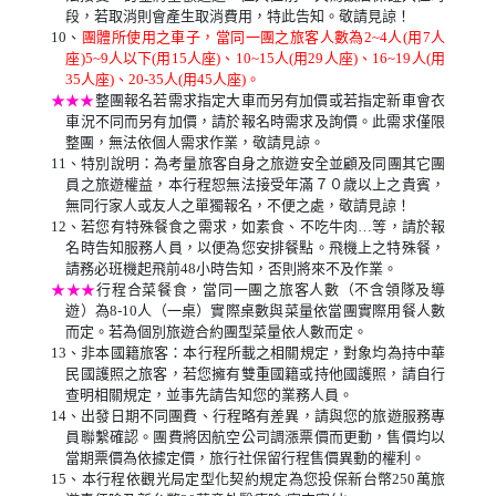
段，若取消則會產生取消費用，特此告知。敬請見諒！
10、
團體所使用之車子，當同一團之旅客人數為2~4人(用7人
座)5~9人以下(用15人座)、10~15人(用29人座)、16~19人(用
35人座)、20-35人(用45人座)。
★★★
整團報名若需求指定大車而另有加價或若指定新車會衣
車況不同而另有加價，請於報名時需求及詢價。此需求僅限
整團，無法依個人需求作業，敬請見諒。
11、特別說明：為考量旅客自身之旅遊安全並顧及同團其它團
員之旅遊權益，本行程恕無法接受年滿７０歲以上之貴賓，
無同行家人或友人之單獨報名，不便之處，敬請見諒！
12、若您有特殊餐食之需求，如素食、不吃牛肉…等，請於報
名時告知服務人員，以便為您安排餐點。飛機上之特殊餐，
請務必班機起飛前48小時告知，否則將來不及作業。
★★★
行程合菜餐食，當同一團之旅客人數（不含領隊及導
遊）為8-10人（一桌）實際桌數與菜量依當團實際用餐人數
而定。若為個別旅遊合約團型菜量依人數而定。
13、非本國籍旅客：本行程所載之相關規定，對象均為持中華
民國護照之旅客，若您擁有雙重國籍或持他國護照，請自行
查明相關規定，並事先請告知您的業務人員。
14、出發日期不同團費、行程略有差異，請與您的旅遊服務專
員聯繫確認。團費將因航空公司調漲票價而更動，售價均以
當期票價為依據定價，旅行社保留行程售價異動的權利。
15、本行程依觀光局定型化契約規定為您投保新台幣250萬旅