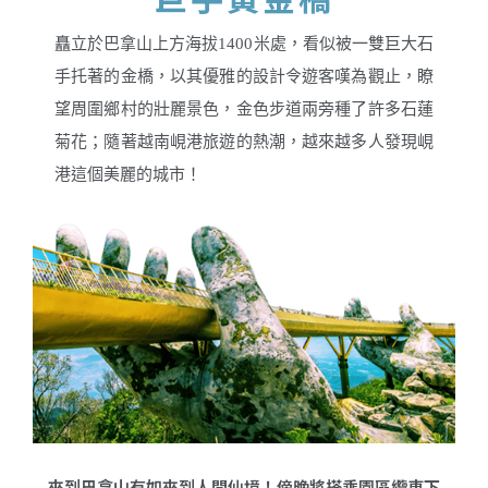
矗立於巴拿山上方海拔1400米處，看似被一雙巨大石
手托著的金橋，以其優雅的設計令遊客嘆為觀止，瞭
望周圍鄉村的壯麗景色，金色步道兩旁種了許多石蓮
菊花；隨著越南峴港旅遊的熱潮，越來越多人發現峴
港這個美麗的城市！
來到巴拿山有如來到人間仙境！傍晚將搭乘園區纜車下