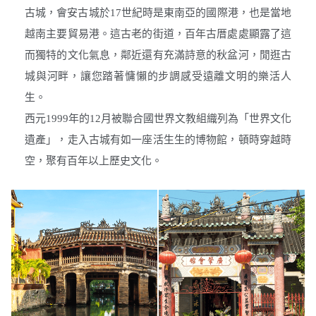
古城，會安古城於17世紀時是東南亞的國際港，也是當地
越南主要貿易港。這古老的街道，百年古厝處處顯露了這
而獨特的文化氣息，鄰近還有充滿詩意的秋盆河，閒逛古
城與河畔，讓您踏著慵懶的步調感受遠離文明的樂活人
生。
西元1999年的12月被聯合國世界文教組織列為「世界文化
遺產」，走入古城有如一座活生生的博物館，頓時穿越時
空，聚有百年以上歷史文化。