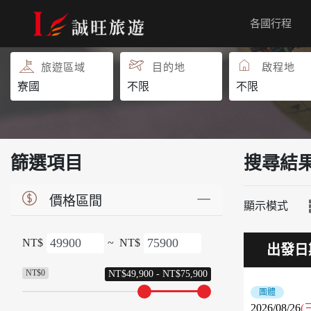
各國行程
團體旅遊
團體自由行
旅遊區域
目的地
啟程地
篩選項目
搜尋結
價格區間
顯示模式
NT$
~
NT$
出發日
NT$0
NT$49,900 - NT$75,900
團體
2026/08/26
(