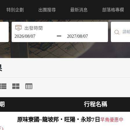
特別企劃
出團搜尋
最新消息
部落格專欄
出發時間
果
期
行程名稱
原味寮國~龍坡邦‧旺陽‧永珍7日
早鳥優惠中
三)