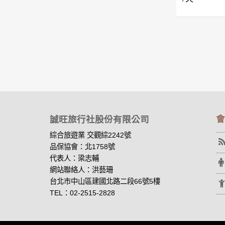
會
誠旺旅行社股份有限公司
綜合旅遊業 交觀綜2242號
品保協會：北1758號
代表人：梁志輔
網站聯絡人：洪藝珊
台北市中山區建國北路二段66號5樓
TEL：02-2515-2828