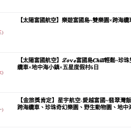
【太陽富國航空】樂遊富國島~雙樂園×跨海纜
三)
【太陽富國航空】ℒ𝒐𝕧ℯ富國島𝑪𝒉𝒊𝒍𝒍輕鬆~
纜車×地中海小鎮×五星度假村6日
六)
【金旅獎肯定】星宇航空-愛越富國~翡翠灣飯
跨海纜車、珍珠奇幻樂園、野生動物園、地中
一)