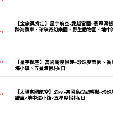
【金旅獎肯定】星宇航空-愛越富國~翡翠灣飯
跨海纜車、珍珠奇幻樂園、野生動物園、地中
一)
五)
【星宇航空】富國島渡假趣~珍珠雙樂園、香
海小鎮、五星渡假村6日
【太陽富國航空】ℒ𝒐𝕧ℯ富國島𝑪𝒉𝒊𝒍𝒍輕鬆~
六)
纜車×地中海小鎮×五星度假村6日