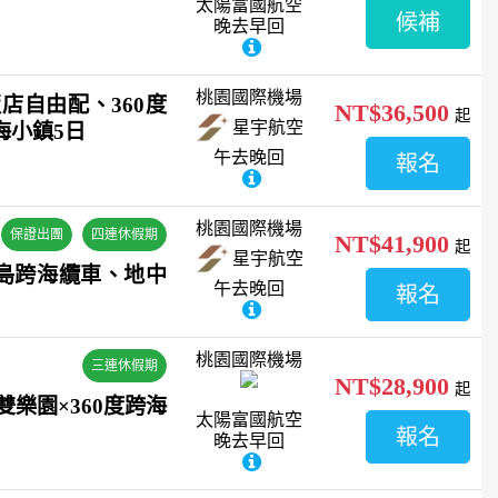
太陽富國航空
候補
晚去早回
桃園國際機場
店自由配、360度
NT$36,500
起
星宇航空
海小鎮5日
午去晚回
報名
桃園國際機場
保證出團
四連休假期
NT$41,900
起
星宇航空
島跨海纜車、地中
午去晚回
報名
桃園國際機場
三連休假期
NT$28,900
起
珍珠雙樂園×360度跨海
太陽富國航空
報名
晚去早回