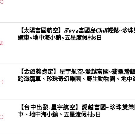
六)
【太陽富國航空】ℒ𝒐𝕧ℯ富國島𝑪𝒉𝒊𝒍𝒍輕鬆~
纜車×地中海小鎮×五星度假村6日
四)
【金旅獎肯定】星宇航空-愛越富國~翡翠灣飯
跨海纜車、珍珠奇幻樂園、野生動物園、地中
一)
【台中出發-星宇航空】愛越富國~珍珠雙樂
車、地中海小鎮、五星渡假村5日
二)