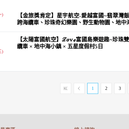
一)
【金旅獎肯定】星宇航空-愛越富國~翡翠灣飯
跨海纜車、珍珠奇幻樂園、野生動物園、地中
【太陽富國航空】ℒ𝒐𝕧ℯ富國島樂遊趣~珍珠雙樂
纜車 × 地中海小鎮 × 五星度假村5日
三)
1
2
3