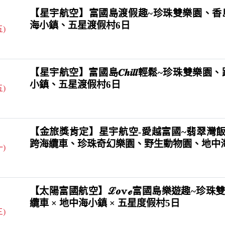
【星宇航空】富國島渡假趣~珍珠雙樂園、香
海小鎮、五星渡假村6日
五)
【星宇航空】富國島𝑪𝒉𝒊𝒍𝒍輕鬆~珍珠雙
小鎮、五星渡假村6日
五)
【金旅獎肯定】星宇航空-愛越富國~翡翠灣飯
跨海纜車、珍珠奇幻樂園、野生動物園、地中
一)
【太陽富國航空】ℒ𝒐𝕧ℯ富國島樂遊趣~珍珠雙樂
纜車 × 地中海小鎮 × 五星度假村5日
三)