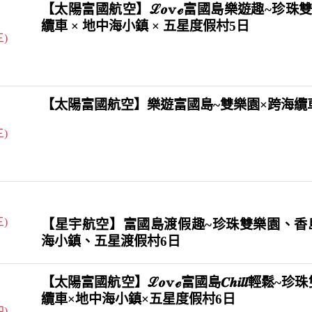
【太陽富國航空】ℒ𝒐𝕧ℯ富國島樂遊趣~珍珠雙樂
纜車 × 地中海小鎮 × 五星度假村5日
三)
【太陽富國航空】樂遊富國島~雙樂園×跨海纜
三)
三)
【星宇航空】富國島渡假趣~珍珠雙樂園、香
海小鎮、五星渡假村6日
【太陽富國航空】ℒ𝒐𝕧ℯ富國島𝑪𝒉𝒊𝒍𝒍輕鬆~
纜車×地中海小鎮×五星度假村6日
四)