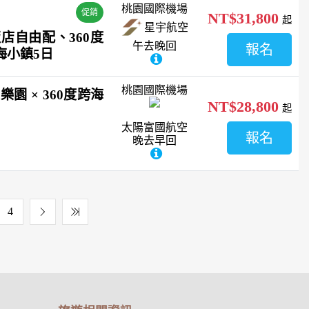
桃園國際機場
促銷
NT$31,800
起
星宇航空
店自由配、360度
午去晚回
報名
海小鎮5日
桃園國際機場
園 × 360度跨海
NT$28,800
起
太陽富國航空
報名
晚去早回
4