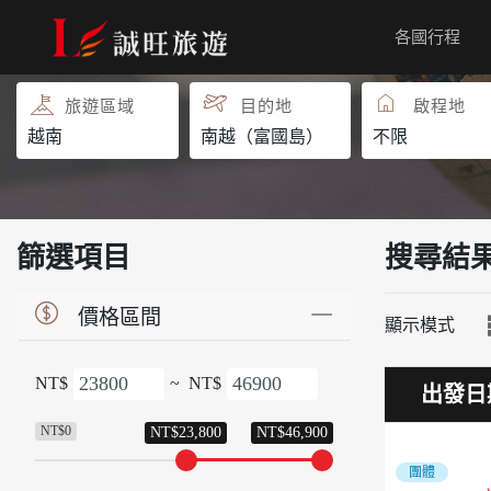
各國行程
團體旅遊
團體自由行
旅遊區域
目的地
啟程地
篩選項目
搜尋結
價格區間
顯示模式
NT$
~
NT$
出發日
NT$0
NT$23,800
NT$46,900
團體