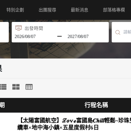
特別企劃
出團搜尋
最新消息
部落格專欄
出發時間
果
期
行程名稱
【太陽富國航空】ℒ𝒐𝕧ℯ富國島𝑪𝒉𝒊𝒍𝒍輕鬆~
纜車×地中海小鎮×五星度假村6日