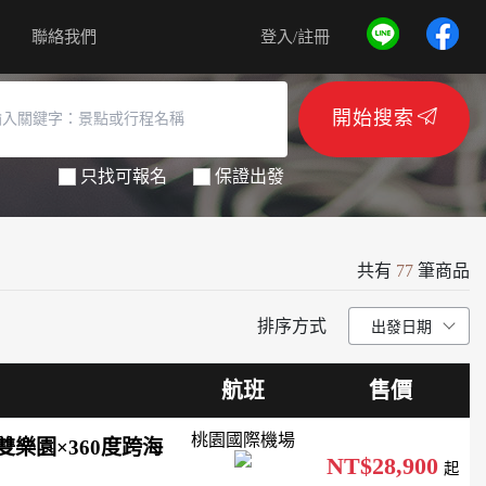
聯絡我們
登入/註冊
開始搜索
只找可報名
保證出發
共有
77
筆商品
排序方式
航班
售價
桃園國際機場
珍珠雙樂園×360度跨海
NT$28,900
起