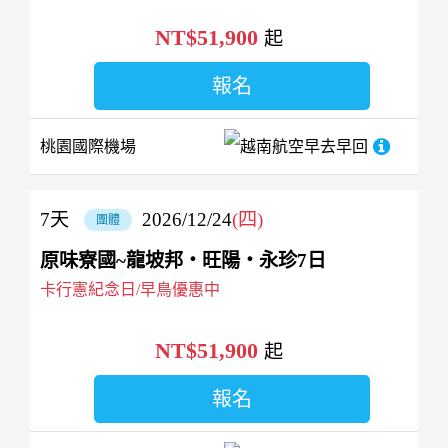
NT$51,900
起
報名
桃園國際機場
越南航空
早去早回
7
天
2026/12/24
(四)
團體
原味寮國~龍坡邦‧旺陽‧永珍7日
卡行憲紀念日/早鳥優惠中
NT$51,900
起
報名