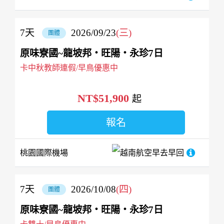
7
天
2026/09/23
(三)
團體
原味寮國~龍坡邦‧旺陽‧永珍7日
卡中秋教師連假/早鳥優惠中
NT$51,900
起
報名
桃園國際機場
越南航空
早去早回
7
天
2026/10/08
(四)
團體
原味寮國~龍坡邦‧旺陽‧永珍7日