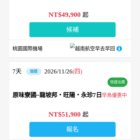
NT$49,900
起
候補
桃園國際機場
越南航空
早去早回
7
天
2026/11/26
(四)
團體
保證出團
原味寮國~龍坡邦‧旺陽‧永珍7日
早鳥優惠中
NT$51,900
起
報名