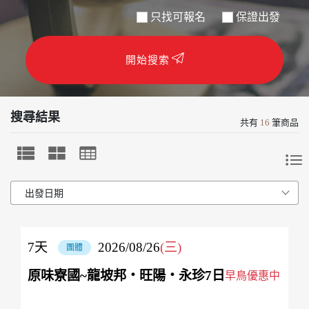
只找可報名
保證出發
開始搜索
搜尋結果
共有
16
筆商品
7
天
2026/08/26
(三)
團體
原味寮國~龍坡邦‧旺陽‧永珍7日
早鳥優惠中