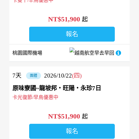
卡雙十/早鳥優惠中
NT$51,900
起
報名
桃園國際機場
越南航空
早去早回
7
天
2026/10/22
(四)
團體
原味寮國~龍坡邦‧旺陽‧永珍7日
卡光復節/早鳥優惠中
NT$51,900
起
報名