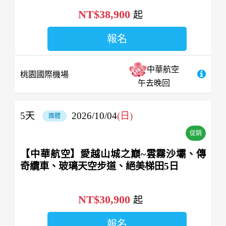
NT$38,900
起
報名
中華航空
桃園國際機場
午去晚回
5
天
2026/10/04
(日)
團體
促銷
【中華航空】愛越山城之巔~雲霧沙壩、傳
奇纜車、玻璃天空步道、絕美梯田5日
NT$30,900
起
報名