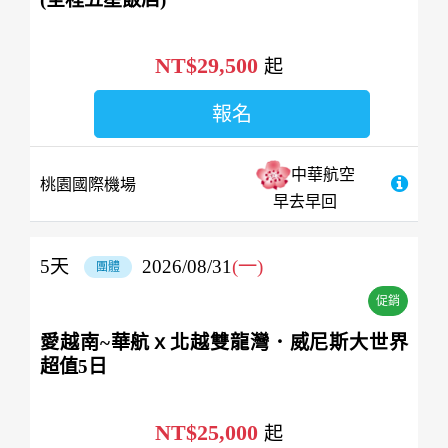
NT$29,500
起
報名
中華航空
桃園國際機場
早去早回
5
天
2026/08/31
(一)
團體
促銷
愛越南~華航ｘ北越雙龍灣．威尼斯大世界
超值5日
NT$25,000
起