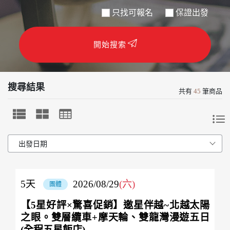
只找可報名
保證出發
開始搜索
搜尋結果
共有
45
筆商品
5
天
2026/08/29
(六)
團體
【5星好評×驚喜促銷】邀星伴越~北越太陽
之眼。雙層纜車+摩天輪、雙龍灣漫遊五日
(全程五星飯店)