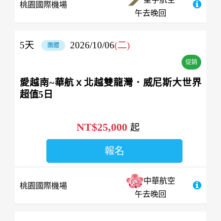
桃園國際機場
午去晚回
5
天
2026/10/06
(二)
團體
促銷
愛越南~華航ｘ北越雙龍灣．威尼斯大世界
超值5日
NT$25,000
起
報名
中華航空
桃園國際機場
午去晚回