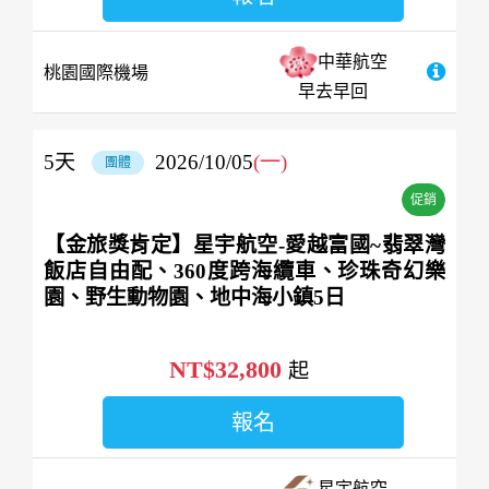
中華航空
桃園國際機場
早去早回
5
天
2026/10/05
(一)
團體
促銷
【金旅獎肯定】星宇航空-愛越富國~翡翠灣
飯店自由配、360度跨海纜車、珍珠奇幻樂
園、野生動物園、地中海小鎮5日
NT$32,800
起
報名
星宇航空