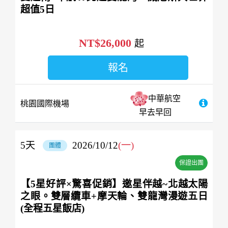
超值5日
NT$26,000
起
報名
中華航空
桃園國際機場
早去早回
5
天
2026/10/12
(一)
團體
保證出團
【5星好評×驚喜促銷】邀星伴越~北越太陽
之眼。雙層纜車+摩天輪、雙龍灣漫遊五日
(全程五星飯店)