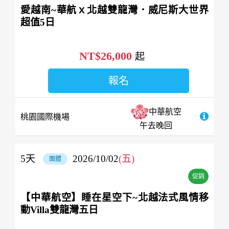
愛越南~華航ｘ北越雙龍灣．威尼斯大世界
超值5日
NT$26,000
起
報名
中華航空
桃園國際機場
午去晚回
5
天
2026/10/02
(五)
團體
促銷
【中華航空】睡在星空下~北越法式風情移
動Villa雙龍灣五日