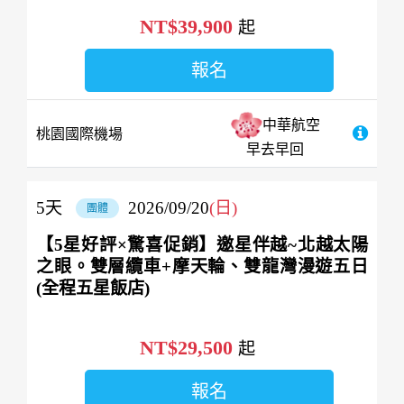
NT$39,900
起
報名
中華航空
桃園國際機場
早去早回
5
天
2026/09/20
(日)
團體
【5星好評×驚喜促銷】邀星伴越~北越太陽
之眼。雙層纜車+摩天輪、雙龍灣漫遊五日
(全程五星飯店)
NT$29,500
起
報名