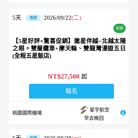
5
天
2026/09/22
(二)
團體
促銷
【5星好評×驚喜促銷】邀星伴越~北越太陽
之眼。雙層纜車+摩天輪、雙龍灣漫遊五日
(全程五星飯店)
NT$27,500
起
報名
星宇航空
桃園國際機場
早去晚回