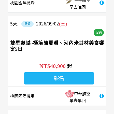
星宇航空
桃園國際機場
早去晚回
5
天
2026/09/02
(三)
團體
促銷
雙星邀越~極境蘭夏灣、河內米其林美食饗
宴5日
NT$40,900
起
報名
中華航空
桃園國際機場
早去早回