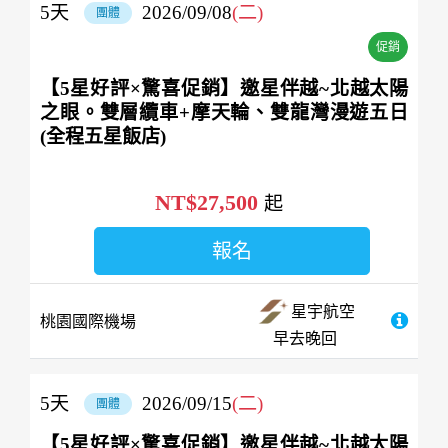
5
天
2026/09/08
(二)
團體
促銷
【5星好評×驚喜促銷】邀星伴越~北越太陽
之眼。雙層纜車+摩天輪、雙龍灣漫遊五日
(全程五星飯店)
NT$27,500
起
報名
星宇航空
桃園國際機場
早去晚回
5
天
2026/09/15
(二)
團體
【5星好評×驚喜促銷】邀星伴越~北越太陽