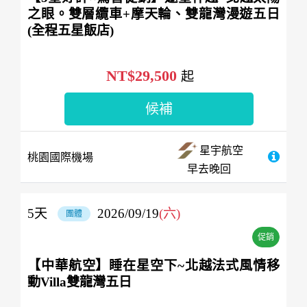
之眼。雙層纜車+摩天輪、雙龍灣漫遊五日
(全程五星飯店)
NT$29,500
起
候補
星宇航空
桃園國際機場
早去晚回
5
天
2026/09/19
(六)
團體
促銷
【中華航空】睡在星空下~北越法式風情移
動Villa雙龍灣五日