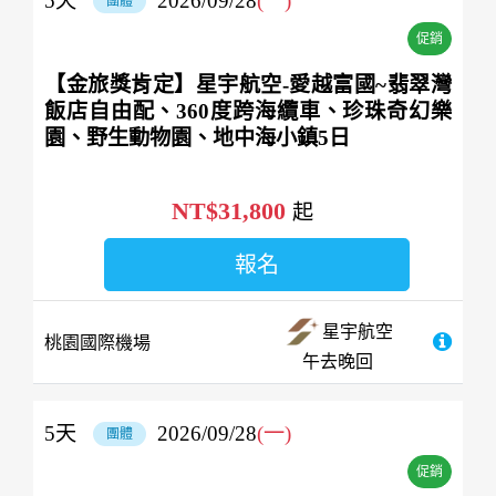
5
天
2026/09/28
(一)
團體
促銷
【金旅獎肯定】星宇航空-愛越富國~翡翠灣
飯店自由配、360度跨海纜車、珍珠奇幻樂
園、野生動物園、地中海小鎮5日
NT$31,800
起
報名
星宇航空
桃園國際機場
午去晚回
5
天
2026/09/28
(一)
團體
促銷