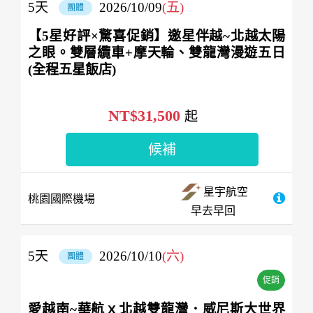
5
天
2026/10/09
(五)
團體
【5星好評×驚喜促銷】邀星伴越~北越太陽
之眼。雙層纜車+摩天輪、雙龍灣漫遊五日
(全程五星飯店)
NT$31,500
起
候補
星宇航空
桃園國際機場
早去早回
5
天
2026/10/10
(六)
團體
促銷
愛越南~華航ｘ北越雙龍灣．威尼斯大世界