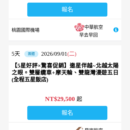
報名
中華航空
桃園國際機場
早去早回
5
天
2026/09/01
(二)
團體
【5星好評×驚喜促銷】邀星伴越~北越太陽
之眼。雙層纜車+摩天輪、雙龍灣漫遊五日
(全程五星飯店)
NT$29,500
起
報名