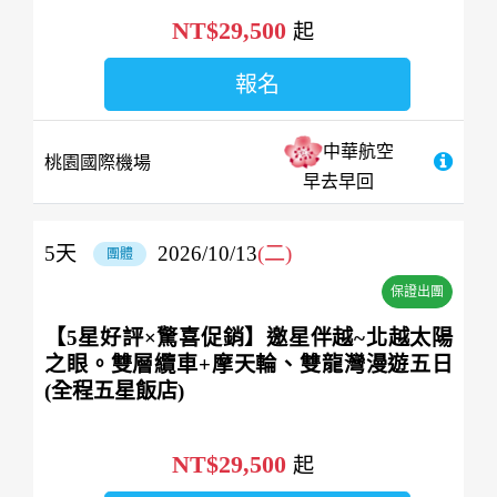
NT$29,500
起
報名
中華航空
桃園國際機場
早去早回
5
天
2026/10/13
(二)
團體
保證出團
【5星好評×驚喜促銷】邀星伴越~北越太陽
之眼。雙層纜車+摩天輪、雙龍灣漫遊五日
(全程五星飯店)
NT$29,500
起